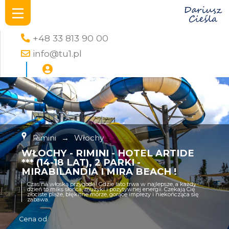
+48 33 813 90 00
info@tu1.pl
Rimini
→
Włochy
WŁOCHY - RIMINI - HOTEL ARTIDE
*** (14-18 LAT), 2 PARKI -
MIRABILANDIA I MIRA BEACH !
Czas na włoską przygodę! Gdzie lato trwa w najlepsze, a każdy
dzień to miks słońca, muzyki i pozytywnej energii. Czekają Cię
złociste plaże, błękitne morze, gorące imprezy i niekończąca się
zabawa.
Cena od