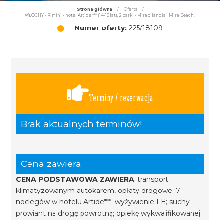
Strona główna
/
Oferta
/
WŁOCHY - Rimini - hotel Artide *** (14-18 lat), 2 parki - Mirabilandia i Mira Beach !
Numer oferty:
225/18109
Terminy / rezerwacja
Brak aktualnych terminów!
Cena zawiera
CENA PODSTAWOWA ZAWIERA
: transport
klimatyzowanym autokarem, opłaty drogowe; 7
noclegów w hotelu Artide***; wyżywienie FB; suchy
prowiant na drogę powrotną; opiekę wykwalifikowanej