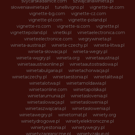
svycarskadalnice.com
szwajcariawinieta.pl
słoweniawinieta.pl
tunellivigno.pl
vignette-at.com
vignette-bg.com
vignette-cz.com
vignette-pl.com
vignette-poland.pl
vignette-ro.com
vignette-si.com
vignette.pl
vignettepoland.pl
vinetki.pl
vinietaelectronica.com
vinieteelectronice.com
wegrywinieta.pl
winieta-austria.pl
winieta-czechy.pl
winieta-litwa.pl
winieta-słowacja.pl
winieta-wegry.pl
winieta-węgry.pl
winieta.org
winietaaustria.pl
winietaaustriaonline.pl
winietaautostradowa.pl
winietabulgaria.pl
winietachorwacja.pl
winietaczechy.pl
winietaestonia.pl
winietalitwa.pl
winietalotwa.pl
winietamoldawia.pl
winietaonline.com
winietapolska.pl
winietarumunia.pl
winietaslovenia.pl
winietaslowacja.pl
winietaslowenia.pl
winietaszwajcaria.pl
winietasłowenia.pl
winietawegry.pl
winietomat.pl
winiety.org
winietydrogowe.pl
winietyelektroniczne.pl
winietyestonia.pl
winietywegry.pl
winietyzagraniczne.pl
winietyzakup.pl