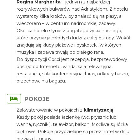
Regina Margherita
– jednym z najbardziej
rozrywkowych bulwarów nad Adriatykiem. Z hotelu
wystarczy kilka kroków, by znaleźć się na plaży, a
wieczorem – w centrum nadmorskiej zabawy.
Okolica hotelu słynie z bogatego życia nocnego,
które przyciąga młodych ludzi z całej Europy. Wokół
znajdują się kluby plażowe i dyskoteki, w których
muzyka i zabawa trwają do białego rana.
Do dyspozycji Gości jest recepcja, bezprzewodowy
dostęp do Internetu, winda, sala telewizyjna,
restauracja, sala konferencyjna, taras, odkryty basen,
przechowalnia bagażu.
POKOJE
Zakwaterowanie w pokojach z
klimatyzacją
.
Każdy pokój posiada łazienkę (wc, prysznic lub
wanna, ręczniki), telewizor, balkon. Możliwe są łóżka
piętrowe. Pokoje przydzielane są przez hotel w dniu
przyjazdu grupy.