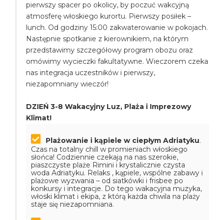
pierwszy spacer po okolicy, by poczuć wakcyjną
atmosferę włoskiego kurortu. Pierwszy posiłek –
lunch. Od godziny 15:00 zakwaterowanie w pokojach.
Następnie spotkanie z kierownikiem, na którym
przedstawimy szczegółowy program obozu oraz
omówimy wycieczki fakultatywne. Wieczorem czeka
nas integracja uczestników i pierwszy,
niezapomniany wieczór!
DZIEŃ 3-8 Wakacyjny Luz, Plaża i Imprezowy
Klimat!
Plażowanie i kąpiele w ciepłym Adriatyku
.
Czas na totalny chill w promieniach włoskiego
słońca! Codziennie czekają na nas szerokie,
piaszczyste plaże Rimini i krystalicznie czysta
woda Adriatyku. Relaks , kąpiele, wspólne zabawy i
plażowe wyzwania – od siatkówki i frisbee po
konkursy i integracje. Do tego wakacyjna muzyka,
włoski klimat i ekipa, z którą każda chwila na plaży
staje się niezapomniana.