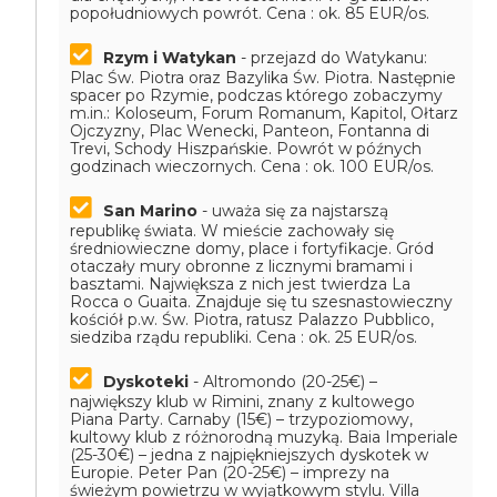
popołudniowych powrót.
Cena : ok. 85 EUR/os.
Rzym i Watykan
- przejazd do Watykanu:
Plac Św. Piotra oraz Bazylika Św. Piotra. Następnie
spacer po Rzymie, podczas którego zobaczymy
m.in.: Koloseum, Forum Romanum, Kapitol, Ołtarz
Ojczyzny, Plac Wenecki, Panteon, Fontanna di
Trevi, Schody Hiszpańskie. Powrót w późnych
godzinach wieczornych.
Cena : ok. 100 EUR/os.
San Marino
- uważa się za najstarszą
republikę świata. W mieście zachowały się
średniowieczne domy, place i fortyfikacje. Gród
otaczały mury obronne z licznymi bramami i
basztami. Największa z nich jest twierdza La
Rocca o Guaita. Znajduje się tu szesnastowieczny
kościół p.w. Św. Piotra, ratusz Palazzo Pubblico,
siedziba rządu republiki.
Cena : ok. 25 EUR/os.
Dyskoteki
- Altromondo (20-25€) –
największy klub w Rimini, znany z kultowego
Piana Party. Carnaby (15€) – trzypoziomowy,
kultowy klub z różnorodną muzyką. Baia Imperiale
(25-30€) – jedna z najpiękniejszych dyskotek w
Europie. Peter Pan (20-25€) – imprezy na
świeżym powietrzu w wyjątkowym stylu. Villa