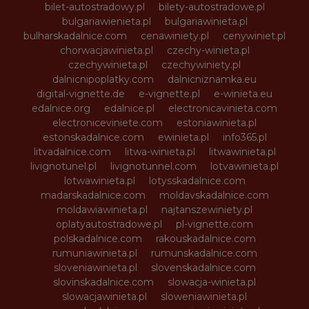
bilet-autostradowy.pl
bilety-autostradowe.pl
bulgariawienieta.pl
bulgariawinieta.pl
bulharskadalnice.com
cenawiniety.pl
cenywiniet.pl
chorwacjawinieta.pl
czechy-winieta.pl
czechywinieta.pl
czechywiniety.pl
dalnicnipoplatky.com
dalnicniznamka.eu
digital-vignette.de
e-vignette.pl
e-winieta.eu
edalnice.org
edalnice.pl
electronicavinieta.com
electroniceviniete.com
estoniawinieta.pl
estonskadalnice.com
ewinieta.pl
info365.pl
litvadalnice.com
litwa-winieta.pl
litwawinieta.pl
livignotunel.pl
livignotunnel.com
lotvawinieta.pl
lotwawinieta.pl
lotysskadalnice.com
madarskadalnice.com
moldavskadalnice.com
moldawiawinieta.pl
najtanszewiniety.pl
oplatyautostradowe.pl
pl-vignette.com
polskadalnice.com
rakouskadalnice.com
rumuniawinieta.pl
rumunskadalnice.com
sloveniawinieta.pl
slovenskadalnice.com
slovinskadalnice.com
slowacja-winieta.pl
slowacjawinieta.pl
sloweniawinieta.pl