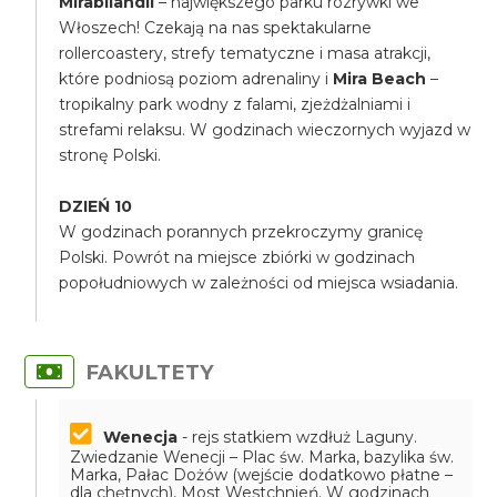
Mirabilandii
– największego parku rozrywki we
Włoszech! Czekają na nas spektakularne
rollercoastery, strefy tematyczne i masa atrakcji,
które podniosą poziom adrenaliny i
Mira Beach
–
tropikalny park wodny z falami, zjeżdżalniami i
strefami relaksu. W godzinach wieczornych wyjazd w
stronę Polski.
DZIEŃ 10
W godzinach porannych przekroczymy granicę
Polski. Powrót na miejsce zbiórki w godzinach
popołudniowych w zależności od miejsca wsiadania.
FAKULTETY
Wenecja
- rejs statkiem wzdłuż Laguny.
Zwiedzanie Wenecji – Plac św. Marka, bazylika św.
Marka, Pałac Dożów (wejście dodatkowo płatne –
dla chętnych), Most Westchnień. W godzinach