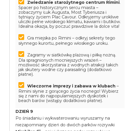
Zwiedzanie starożytnego centrum Rimini
.
Spacer po historycznym sercu miasta –
zobaczymy Łuk Augusta, Most Tyberiusza i
tętniący życiem Plac Cavour. Odkryjemy urokliwe
uliczki pełne włoskiego klimatu, kawiarni i butików.
Idealna okazja, by poczuć prawdziwe la dolce vita!
Gra miejska po Rimini – odkryj sekrety tego
słynnego kurortu, pełnego włoskiego uroku.
Zagramy w siatkówkę plażową i piłkę nożną.
Dla spragnionych mocniejszych wrażeń –
możliwość skorzystania z wodnych atrakcji takich
jak skutery wodne czy parasailing (dodatkowo
płatne).
Wieczorne imprezy i zabawa w klubach
–
Rimini słynie z gorącego życia nocnego! Wybierz
się z nami do najpopularniejszych dyskotek i
beach barów (wstępy dodatkowo płatne).
DZIEŃ 9
Po śniadaniu i wykwaterowaniu wyruszamy na
niezapomniany dzień do dwóch parków rozrywki