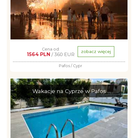
Cena od:
zobacz więcej
1564 PLN
/ 360 EUR
Pafos / Cypr
Wakacje na Cyprze w Pafos