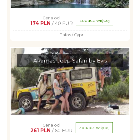
Cena od:
zobacz więcej
174 PLN
/ 40 EUR
Pafos / Cypr
Akamas Jeep Safari by Evis
Cena od:
zobacz więcej
261 PLN
/ 60 EUR