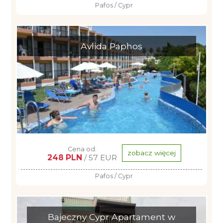
Pafos / Cypr
Avlida Paphos
Cena od:
zobacz więcej
248 PLN
/ 57 EUR
Pafos / Cypr
Bajeczny Cypr Apartament w