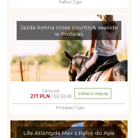
Pafos / Cypr
Jazda konna cross country& seaside
w Protaras
Cena od:
zobacz więcej
217 PLN
/ 50 EUR
Protaras / Cypr
Life Atlantyda Max z Pafos do Ayia