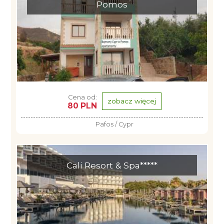
Pomos
Cena od:
zobacz więcej
80 PLN
Pafos / Cypr
Cali Resort & Spa*****