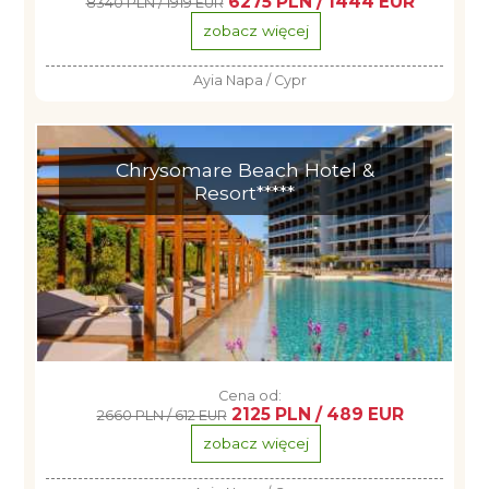
6275 PLN / 1444 EUR
8340 PLN / 1919 EUR
zobacz więcej
Ayia Napa / Cypr
Chrysomare Beach Hotel &
Resort*****
Cena od:
2125 PLN / 489 EUR
2660 PLN / 612 EUR
zobacz więcej