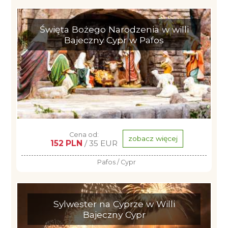
Święta Bożego Narodzenia w willi
Bajeczny Cypr w Pafos
Cena od:
zobacz więcej
152 PLN
/ 35 EUR
Pafos / Cypr
Sylwester na Cyprze w Willi
Bajeczny Cypr