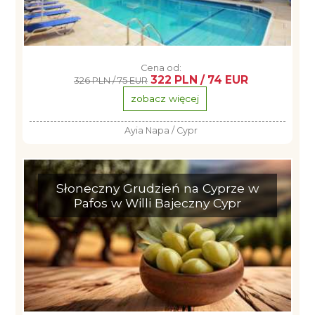
Cena od:
322 PLN / 74 EUR
326 PLN / 75 EUR
zobacz więcej
Ayia Napa / Cypr
Słoneczny Grudzień na Cyprze w
Pafos w Willi Bajeczny Cypr