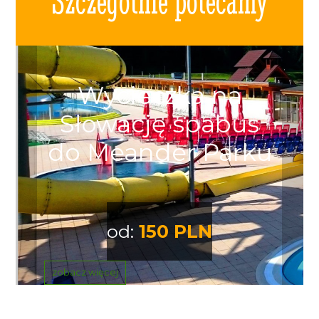
Szczególnie polecamy
Wycieczka na
Słowację spabus
do Meander Parku
od:
150 PLN
zobacz więcej