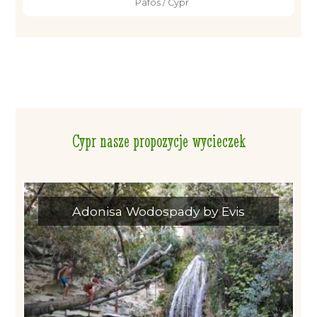
Pafos / Cypr
Cypr nasze propozycje wycieczek
Adonisa Wodospady by Evis