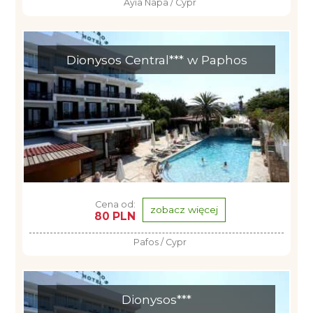
Ayia Napa / Cypr
Dionysos Central*** w Paphos
Cena od:
zobacz więcej
80 PLN
Pafos / Cypr
Dionysos***