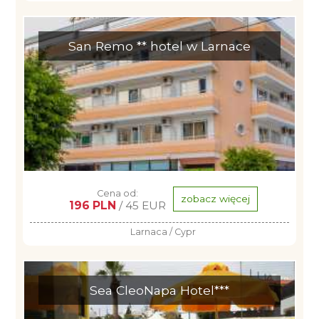
San Remo ** hotel w Larnace
Cena od:
zobacz więcej
196 PLN
/ 45 EUR
Larnaca / Cypr
Sea CleoNapa Hotel***