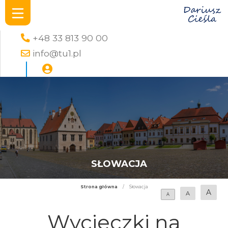
+48 33 813 90 00
info@tu1.pl
SŁOWACJA
Strona główna
/
Słowacja
A
A
A
Wycieczki na