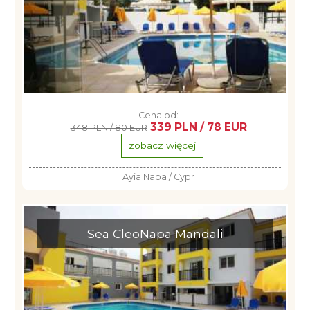
Cena od:
339 PLN / 78 EUR
348 PLN / 80 EUR
zobacz więcej
Ayia Napa / Cypr
Sea CleoNapa Mandali