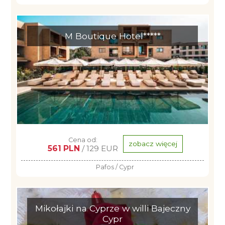
M Boutique Hotel*****
Cena od:
zobacz więcej
561 PLN
/ 129 EUR
Pafos / Cypr
Mikołajki na Cyprze w willi Bajeczny
Cypr