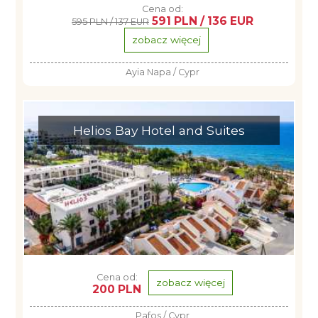
Cena od:
591 PLN / 136 EUR
595 PLN / 137 EUR
zobacz więcej
Ayia Napa / Cypr
Helios Bay Hotel and Suites
Cena od:
zobacz więcej
200 PLN
Pafos / Cypr