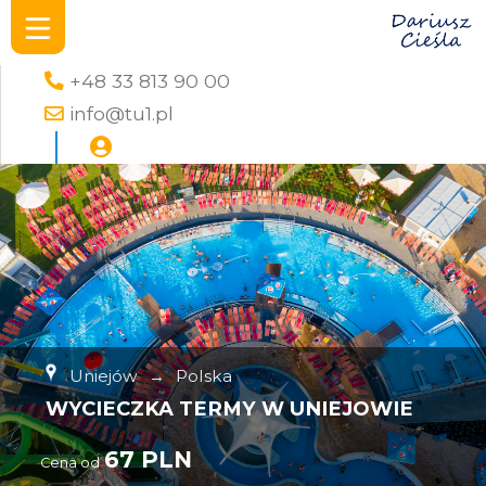
+48 33 813 90 00
info@tu1.pl
Uniejów
→
Polska
WYCIECZKA TERMY W UNIEJOWIE
67 PLN
Cena od