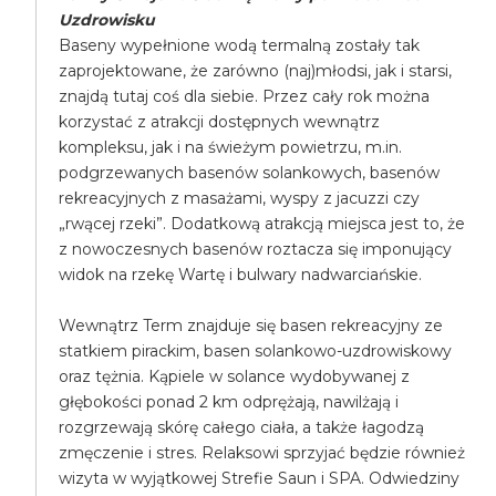
Uzdrowisku
Baseny wypełnione wodą termalną zostały tak
zaprojektowane, że zarówno (naj)młodsi, jak i starsi,
znajdą tutaj coś dla siebie. Przez cały rok można
korzystać z atrakcji dostępnych wewnątrz
kompleksu, jak i na świeżym powietrzu, m.in.
podgrzewanych basenów solankowych, basenów
rekreacyjnych z masażami, wyspy z jacuzzi czy
„rwącej rzeki”. Dodatkową atrakcją miejsca jest to, że
z nowoczesnych basenów roztacza się imponujący
widok na rzekę Wartę i bulwary nadwarciańskie.
Wewnątrz Term znajduje się basen rekreacyjny ze
statkiem pirackim, basen solankowo-uzdrowiskowy
oraz tężnia. Kąpiele w solance wydobywanej z
głębokości ponad 2 km odprężają, nawilżają i
rozgrzewają skórę całego ciała, a także łagodzą
zmęczenie i stres. Relaksowi sprzyjać będzie również
wizyta w wyjątkowej Strefie Saun i SPA. Odwiedziny