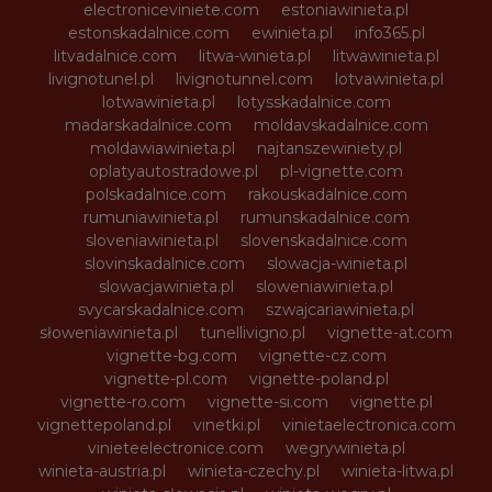
electroniceviniete.com
estoniawinieta.pl
estonskadalnice.com
ewinieta.pl
info365.pl
litvadalnice.com
litwa-winieta.pl
litwawinieta.pl
livignotunel.pl
livignotunnel.com
lotvawinieta.pl
lotwawinieta.pl
lotysskadalnice.com
madarskadalnice.com
moldavskadalnice.com
moldawiawinieta.pl
najtanszewiniety.pl
oplatyautostradowe.pl
pl-vignette.com
polskadalnice.com
rakouskadalnice.com
rumuniawinieta.pl
rumunskadalnice.com
sloveniawinieta.pl
slovenskadalnice.com
slovinskadalnice.com
slowacja-winieta.pl
slowacjawinieta.pl
sloweniawinieta.pl
svycarskadalnice.com
szwajcariawinieta.pl
słoweniawinieta.pl
tunellivigno.pl
vignette-at.com
vignette-bg.com
vignette-cz.com
vignette-pl.com
vignette-poland.pl
vignette-ro.com
vignette-si.com
vignette.pl
vignettepoland.pl
vinetki.pl
vinietaelectronica.com
vinieteelectronice.com
wegrywinieta.pl
winieta-austria.pl
winieta-czechy.pl
winieta-litwa.pl