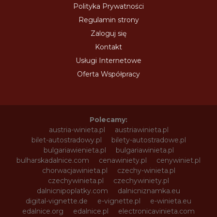
Polityka Prywatności
Regulamin strony
Zaloguj się
Kontakt
Usługi Internetowe
Oferta Współpracy
Polecamy:
austria-winieta.pl
austriawinieta.pl
bilet-autostradowy.pl
bilety-autostradowe.pl
bulgariawienieta.pl
bulgariawinieta.pl
bulharskadalnice.com
cenawiniety.pl
cenywiniet.pl
chorwacjawinieta.pl
czechy-winieta.pl
czechywinieta.pl
czechywiniety.pl
dalnicnipoplatky.com
dalnicniznamka.eu
digital-vignette.de
e-vignette.pl
e-winieta.eu
edalnice.org
edalnice.pl
electronicavinieta.com