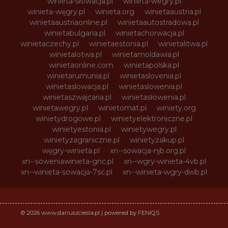
winieta-słowacja.pl
winieta-wegry.pl
winieta-węgry.pl
winieta.org
winietaaustria.pl
winietaaustriaonline.pl
winietaautostradowa.pl
winietabulgaria.pl
winietachorwacja.pl
winietaczechy.pl
winietaestonia.pl
winietalitwa.pl
winietalotwa.pl
winietamoldawia.pl
winietaonline.com
winietapolska.pl
winietarumunia.pl
winietaslovenia.pl
winietaslowacja.pl
winietaslowenia.pl
winietaszwajcaria.pl
winietasłowenia.pl
winietawegry.pl
winietomat.pl
winiety.org
winietydrogowe.pl
winietyelektroniczne.pl
winietyestonia.pl
winietywegry.pl
winietyzagraniczne.pl
winietyzakup.pl
węgry-winieta.pl
xn--sowacja-njb.org.pl
xn--soweniawinieta-gnc.pl
xn--wgry-winieta-4vb.pl
xn--winieta-sowacja-7sc.pl
xn--winieta-wgry-dwb.pl
© 2026 www.dariuszciesla.pl | powered by FENIQS