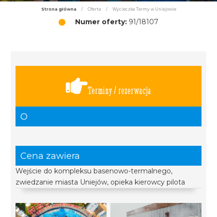
Strona główna
/
Oferta
/
Wycieczka Termy w Uniejowie
Numer oferty:
91/18107
Terminy / rezerwacja
O
Cena zawiera
Wejście do kompleksu basenowo-termalnego,
zwiedzanie miasta Uniejów, opieka kierowcy pilota