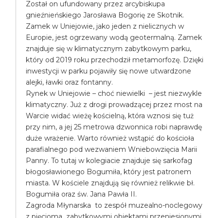
Został on ufundowany przez arcybiskupa
gnieźnieńskiego Jarosława Bogorię ze Skotnik.
Zamek w Uniejowie, jako jeden z nielicznych w
Europie, jest ogrzewany wodą geotermalną. Zamek
znajduje się w klimatycznym zabytkowym parku,
który od 2019 roku przechodził metamorfozę. Dzięki
inwestycji w parku pojawiły się nowe utwardzone
alejki, ławki oraz fontanny.
Rynek w Uniejowie – choć niewielki – jest niezwykle
klimatyczny. Już z drogi prowadzącej przez most na
Warcie widać wieżę kościelną, która wznosi się tuż
przy nim, a jej 25 metrowa dzwonnica robi naprawdę
duże wrażenie. Warto również wstąpić do kościoła
parafialnego pod wezwaniem Wniebowzięcia Marii
Panny. To tutaj w kolegiacie znajduje się sarkofag
błogosławionego Bogumiła, który jest patronem
miasta. W kościele znajdują się również relikwie bł.
Bogumiła oraz św. Jana Pawła II.
Zagroda Młynarska to zespół muzealno-noclegowy
z pięcioma zabytkowymi obiektami przeniesionymi