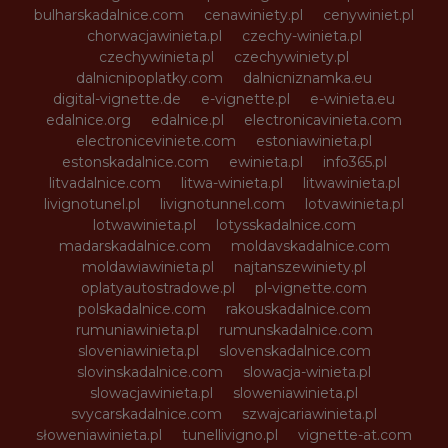
bulharskadalnice.com
cenawiniety.pl
cenywiniet.pl
chorwacjawinieta.pl
czechy-winieta.pl
czechywinieta.pl
czechywiniety.pl
dalnicnipoplatky.com
dalnicniznamka.eu
digital-vignette.de
e-vignette.pl
e-winieta.eu
edalnice.org
edalnice.pl
electronicavinieta.com
electroniceviniete.com
estoniawinieta.pl
estonskadalnice.com
ewinieta.pl
info365.pl
litvadalnice.com
litwa-winieta.pl
litwawinieta.pl
livignotunel.pl
livignotunnel.com
lotvawinieta.pl
lotwawinieta.pl
lotysskadalnice.com
madarskadalnice.com
moldavskadalnice.com
moldawiawinieta.pl
najtanszewiniety.pl
oplatyautostradowe.pl
pl-vignette.com
polskadalnice.com
rakouskadalnice.com
rumuniawinieta.pl
rumunskadalnice.com
sloveniawinieta.pl
slovenskadalnice.com
slovinskadalnice.com
slowacja-winieta.pl
slowacjawinieta.pl
sloweniawinieta.pl
svycarskadalnice.com
szwajcariawinieta.pl
słoweniawinieta.pl
tunellivigno.pl
vignette-at.com