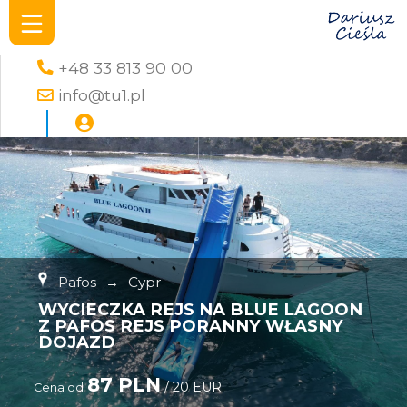
+48 33 813 90 00
info@tu1.pl
Pafos
→
Cypr
WYCIECZKA REJS NA BLUE LAGOON
Z PAFOS REJS PORANNY WŁASNY
DOJAZD
87 PLN
/ 20 EUR
Cena od