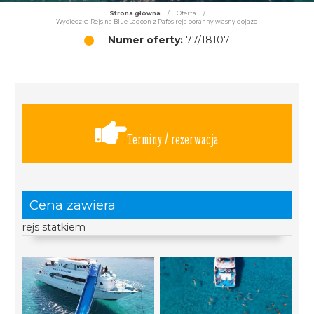
Strona główna
/
Oferta
/
Wycieczka Rejs na Blue Lagoon z Pafos rejs poranny własny dojazd
Numer oferty:
77/18107
Terminy / rezerwacja
Cena zawiera
rejs statkiem