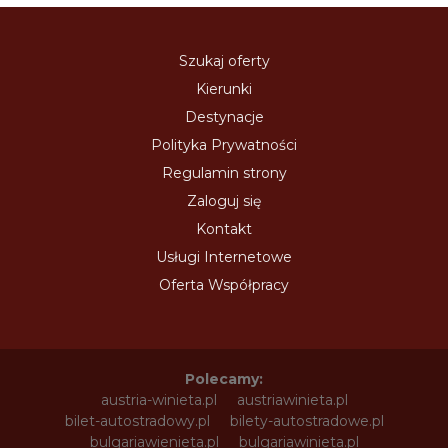
Szukaj oferty
Kierunki
Destynacje
Polityka Prywatności
Regulamin strony
Zaloguj się
Kontakt
Usługi Internetowe
Oferta Współpracy
Polecamy:
austria-winieta.pl
austriawinieta.pl
bilet-autostradowy.pl
bilety-autostradowe.pl
bulgariawienieta.pl
bulgariawinieta.pl