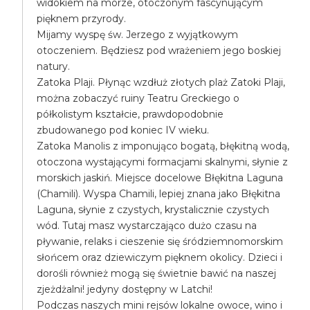
widokiem na morze, otoczonym fascynującym
pięknem przyrody.
Mijamy wyspę św. Jerzego z wyjątkowym
otoczeniem. Będziesz pod wrażeniem jego boskiej
natury.
Zatoka Plaji. Płynąc wzdłuż złotych plaż Zatoki Plaji,
można zobaczyć ruiny Teatru Greckiego o
półkolistym kształcie, prawdopodobnie
zbudowanego pod koniec IV wieku.
Zatoka Manolis z imponująco bogatą, błękitną wodą,
otoczona wystającymi formacjami skalnymi, słynie z
morskich jaskiń. Miejsce docelowe Błękitna Laguna
(Chamili). Wyspa Chamili, lepiej znana jako Błękitna
Laguna, słynie z czystych, krystalicznie czystych
wód. Tutaj masz wystarczająco dużo czasu na
pływanie, relaks i cieszenie się śródziemnomorskim
słońcem oraz dziewiczym pięknem okolicy. Dzieci i
dorośli również mogą się świetnie bawić na naszej
zjeżdżalni! jedyny dostępny w Latchi!
Podczas naszych mini rejsów lokalne owoce, wino i