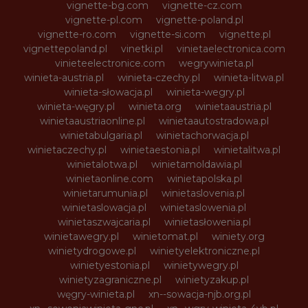
vignette-bg.com
vignette-cz.com
vignette-pl.com
vignette-poland.pl
vignette-ro.com
vignette-si.com
vignette.pl
vignettepoland.pl
vinetki.pl
vinietaelectronica.com
vinieteelectronice.com
wegrywinieta.pl
winieta-austria.pl
winieta-czechy.pl
winieta-litwa.pl
winieta-słowacja.pl
winieta-wegry.pl
winieta-węgry.pl
winieta.org
winietaaustria.pl
winietaaustriaonline.pl
winietaautostradowa.pl
winietabulgaria.pl
winietachorwacja.pl
winietaczechy.pl
winietaestonia.pl
winietalitwa.pl
winietalotwa.pl
winietamoldawia.pl
winietaonline.com
winietapolska.pl
winietarumunia.pl
winietaslovenia.pl
winietaslowacja.pl
winietaslowenia.pl
winietaszwajcaria.pl
winietasłowenia.pl
winietawegry.pl
winietomat.pl
winiety.org
winietydrogowe.pl
winietyelektroniczne.pl
winietyestonia.pl
winietywegry.pl
winietyzagraniczne.pl
winietyzakup.pl
węgry-winieta.pl
xn--sowacja-njb.org.pl