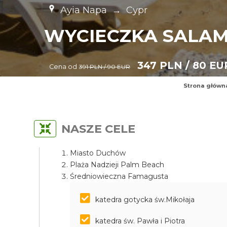
Ayia Napa
→
Cypr
WYCIECZKA SALAM
347 PLN / 80 EU
Cena od
391 PLN / 90 EUR
Strona główn
NASZE CELE
Miasto Duchów
Plaża Nadzieji Palm Beach
Średniowieczna Famagusta
katedra gotycka św.Mikołaja
katedra św. Pawła i Piotra