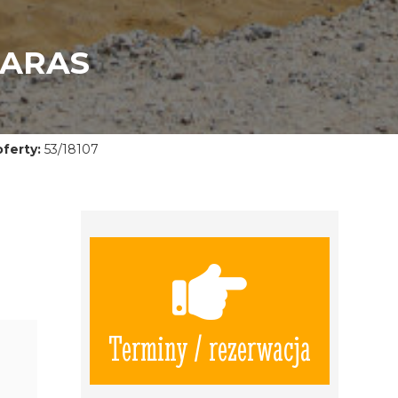
TARAS
ferty:
53/18107
Terminy / rezerwacja