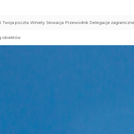
t
Twoja poczta
Winiety
Słowacja
Przewodnik
Delegacje zagraniczn
g obiektów