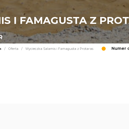
IS I FAMAGUSTA Z PRO
R
Numer o
a
/
Oferta
/
Wycieczka Salamis i Famagusta z Protaras