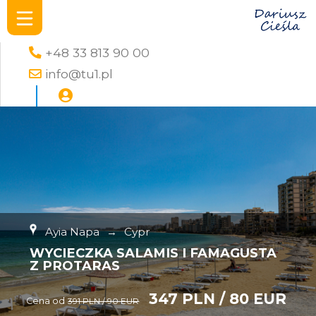
+48 33 813 90 00
info@tu1.pl
Ayia Napa
→
Cypr
WYCIECZKA SALAMIS I FAMAGUSTA
Z PROTARAS
347 PLN / 80 EUR
Cena od
391 PLN / 90 EUR