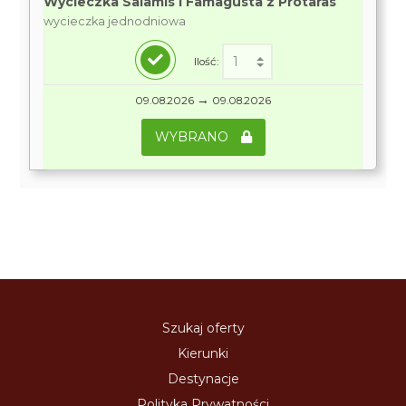
Wycieczka Salamis i Famagusta z Protaras
wycieczka jednodniowa
Ilość:
→
09.08.2026
09.08.2026
WYBRANO
Szukaj oferty
Kierunki
Destynacje
Polityka Prywatności