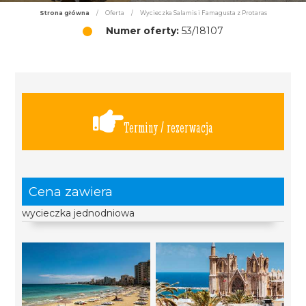
Strona główna
/
Oferta
/
Wycieczka Salamis i Famagusta z Protaras
Numer oferty:
53/18107
Terminy / rezerwacja
Cena zawiera
wycieczka jednodniowa