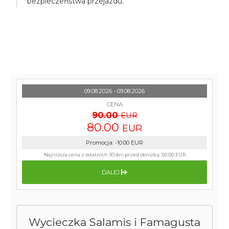
bezpieczeństwa przejazdu.
09.08.2026 - 09.08.2026
CENA
90.00
EUR
80.00
EUR
Promocja
:
-10.00
EUR
Najniższa cena z ostatnich 30 dni przed obniżką:
50.00 EUR
DALEJ
Wycieczka Salamis i Famagusta