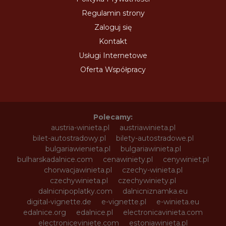
Regulamin strony
Zaloguj się
Kontakt
Usługi Internetowe
Oferta Współpracy
Polecamy:
austria-winieta.pl
austriawinieta.pl
bilet-autostradowy.pl
bilety-autostradowe.pl
bulgariawienieta.pl
bulgariawinieta.pl
bulharskadalnice.com
cenawiniety.pl
cenywiniet.pl
chorwacjawinieta.pl
czechy-winieta.pl
czechywinieta.pl
czechywiniety.pl
dalnicnipoplatky.com
dalnicniznamka.eu
digital-vignette.de
e-vignette.pl
e-winieta.eu
edalnice.org
edalnice.pl
electronicavinieta.com
electroniceviniete.com
estoniawinieta.pl