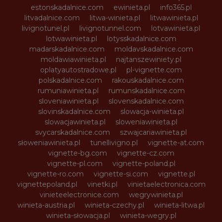
estonskadalnice.com
ewinieta.pl
info365.pl
litvadalnice.com
litwa-winieta.pl
litwawinieta.pl
livignotunel.pl
livignotunnel.com
lotvawinieta.pl
lotwawinieta.pl
lotysskadalnice.com
madarskadalnice.com
moldavskadalnice.com
moldawiawinieta.pl
najtanszewiniety.pl
oplatyautostradowe.pl
pl-vignette.com
polskadalnice.com
rakouskadalnice.com
rumuniawinieta.pl
rumunskadalnice.com
sloveniawinieta.pl
slovenskadalnice.com
slovinskadalnice.com
slowacja-winieta.pl
slowacjawinieta.pl
sloweniawinieta.pl
svycarskadalnice.com
szwajcariawinieta.pl
słoweniawinieta.pl
tunellivigno.pl
vignette-at.com
vignette-bg.com
vignette-cz.com
vignette-pl.com
vignette-poland.pl
vignette-ro.com
vignette-si.com
vignette.pl
vignettepoland.pl
vinetki.pl
vinietaelectronica.com
vinieteelectronice.com
wegrywinieta.pl
winieta-austria.pl
winieta-czechy.pl
winieta-litwa.pl
winieta-słowacja.pl
winieta-wegry.pl