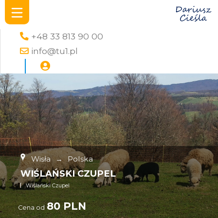
+48 33 813 90 00
info@tu1.pl
Wisła
→
Polska
WIŚLAŃSKI CZUPEL
Wiślański Czupel
80 PLN
Cena od