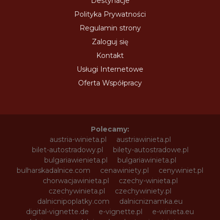
Destynacje
Polityka Prywatności
Regulamin strony
Zaloguj się
Kontakt
Usługi Internetowe
Oferta Współpracy
Polecamy:
austria-winieta.pl
austriawinieta.pl
bilet-autostradowy.pl
bilety-autostradowe.pl
bulgariawienieta.pl
bulgariawinieta.pl
bulharskadalnice.com
cenawiniety.pl
cenywiniet.pl
chorwacjawinieta.pl
czechy-winieta.pl
czechywinieta.pl
czechywiniety.pl
dalnicnipoplatky.com
dalnicniznamka.eu
digital-vignette.de
e-vignette.pl
e-winieta.eu