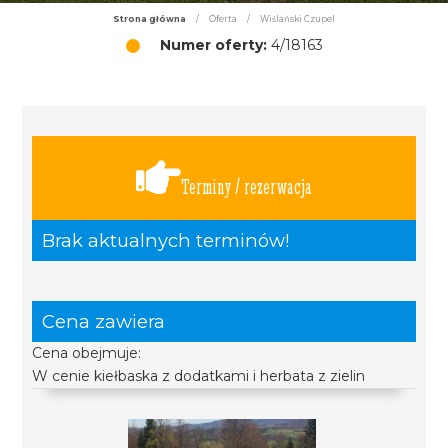
Strona główna
/
Oferta
/
Wiślański Czupel
Numer oferty:
4/18163
Terminy / rezerwacja
Brak aktualnych terminów!
Cena zawiera
Cena obejmuje:
W cenie kiełbaska z dodatkami i herbata z zielin