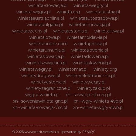
winieta-słowacja.pl
winieta-wegry.pl
winieta-węgry.pl
winieta.org
winietaaustria.pl
winietaaustriaonline.pl
winietaautostradowa.pl
winietabulgaria.pl
winietachorwacja.pl
winietaczechy.pl
winietaestonia.pl
winietalitwa.pl
winietalotwa.pl
winietamoldawia.pl
winietaonline.com
winietapolska.pl
winietarumunia.pl
winietaslovenia.pl
winietaslowacja.pl
winietaslowenia.pl
winietaszwajcaria.pl
winietasłowenia.pl
winietawegry.pl
winietomat.pl
winiety.org
winietydrogowe.pl
winietyelektroniczne.pl
winietyestonia.pl
winietywegry.pl
winietyzagraniczne.pl
winietyzakup.pl
węgry-winieta.pl
xn--sowacja-njb.org.pl
xn--soweniawinieta-gnc.pl
xn--wgry-winieta-4vb.pl
xn--winieta-sowacja-7sc.pl
xn--winieta-wgry-dwb.pl
© 2026 www.dariuszciesla.pl | powered by FENIQS