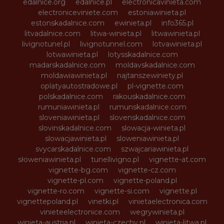
edalnice.org
edalnice.pl
electronicavinieta.com
electroniceviniete.com
estoniawinieta.pl
estonskadalnice.com
ewinieta.pl
info365.pl
litvadalnice.com
litwa-winieta.pl
litwawinieta.pl
livignotunel.pl
livignotunnel.com
lotvawinieta.pl
lotwawinieta.pl
lotysskadalnice.com
madarskadalnice.com
moldavskadalnice.com
moldawiawinieta.pl
najtanszewiniety.pl
oplatyautostradowe.pl
pl-vignette.com
polskadalnice.com
rakouskadalnice.com
rumuniawinieta.pl
rumunskadalnice.com
sloveniawinieta.pl
slovenskadalnice.com
slovinskadalnice.com
slowacja-winieta.pl
slowacjawinieta.pl
sloweniawinieta.pl
svycarskadalnice.com
szwajcariawinieta.pl
słoweniawinieta.pl
tunellivigno.pl
vignette-at.com
vignette-bg.com
vignette-cz.com
vignette-pl.com
vignette-poland.pl
vignette-ro.com
vignette-si.com
vignette.pl
vignettepoland.pl
vinetki.pl
vinietaelectronica.com
vinieteelectronice.com
wegrywinieta.pl
winieta-austria.pl
winieta-czechy.pl
winieta-litwa.pl