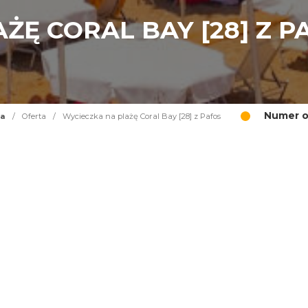
ŻĘ CORAL BAY [28] Z P
Numer o
na
/
Oferta
/
Wycieczka na plażę Coral Bay [28] z Pafos