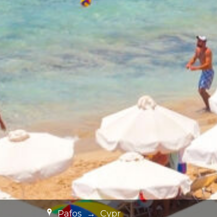
Pafos
→
Cypr