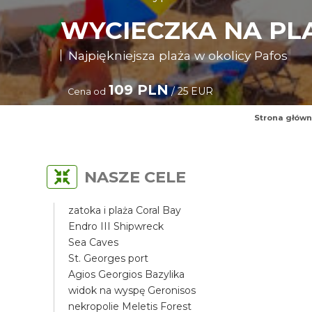
WYCIECZKA NA PLA
Najpiękniejsza plaża w okolicy Pafos
109 PLN
/ 25 EUR
Cena od
Strona głów
NASZE CELE
zatoka i plaża Coral Bay
Endro III Shipwreck
Sea Caves
St. Georges port
Agios Georgios Bazylika
widok na wyspę Geronisos
nekropolie Meletis Forest