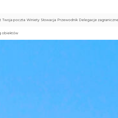
t
Twoja poczta
Winiety
Słowacja
Przewodnik
Delegacje zagraniczn
g obiektów