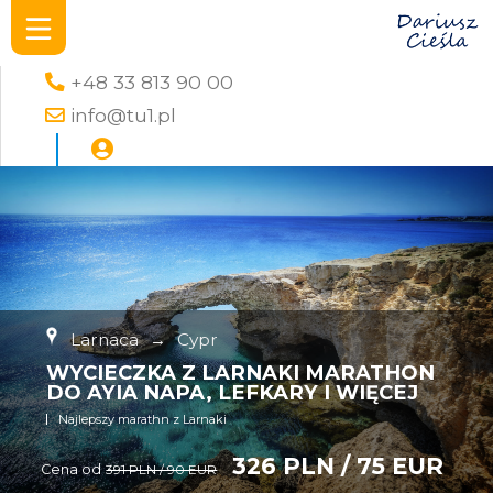
+48 33 813 90 00
info@tu1.pl
Larnaca
→
Cypr
WYCIECZKA Z LARNAKI MARATHON
DO AYIA NAPA, LEFKARY I WIĘCEJ
Najlepszy marathn z Larnaki
326 PLN / 75 EUR
Cena od
391 PLN / 90 EUR