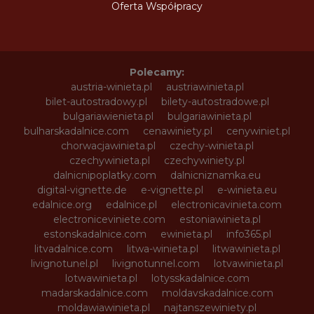
Oferta Współpracy
Polecamy:
austria-winieta.pl
austriawinieta.pl
bilet-autostradowy.pl
bilety-autostradowe.pl
bulgariawienieta.pl
bulgariawinieta.pl
bulharskadalnice.com
cenawiniety.pl
cenywiniet.pl
chorwacjawinieta.pl
czechy-winieta.pl
czechywinieta.pl
czechywiniety.pl
dalnicnipoplatky.com
dalnicniznamka.eu
digital-vignette.de
e-vignette.pl
e-winieta.eu
edalnice.org
edalnice.pl
electronicavinieta.com
electroniceviniete.com
estoniawinieta.pl
estonskadalnice.com
ewinieta.pl
info365.pl
litvadalnice.com
litwa-winieta.pl
litwawinieta.pl
livignotunel.pl
livignotunnel.com
lotvawinieta.pl
lotwawinieta.pl
lotysskadalnice.com
madarskadalnice.com
moldavskadalnice.com
moldawiawinieta.pl
najtanszewiniety.pl