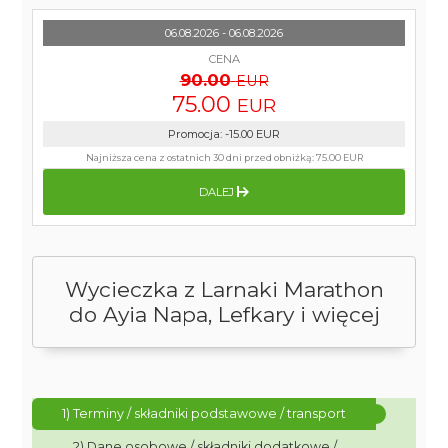
06.08.2026 - 06.08.2026
CENA
90.00
EUR
75.00
EUR
Promocja
:
-15.00
EUR
Najniższa cena z ostatnich 30 dni przed obniżką:
75.00 EUR
DALEJ
Wycieczka z Larnaki Marathon
do Ayia Napa, Lefkary i więcej
1) Terminy / składniki podstawowe / transport
2) Dane osobowe / składniki dodatkowe /