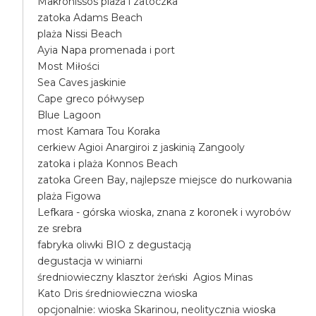
Makronissos plaża i zatoczka
zatoka Adams Beach
plaża Nissi Beach
Ayia Napa promenada i port
Most Miłości
Sea Caves jaskinie
Cape greco półwysep
Blue Lagoon
most Kamara Tou Koraka
cerkiew Agioi Anargiroi z jaskinią Zangooly
zatoka i plaża Konnos Beach
zatoka Green Bay, najlepsze miejsce do nurkowania
plaża Figowa
Lefkara - górska wioska, znana z koronek i wyrobów
ze srebra
fabryka oliwki BIO z degustacją
degustacja w winiarni
średniowieczny klasztor żeński Agios Minas
Kato Dris średniowieczna wioska
opcjonalnie: wioska Skarinou, neolitycznia wioska