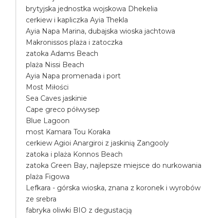
brytyjska jednostka wojskowa Dhekelia
cerkiew i kapliczka Ayia Thekla
Ayia Napa Marina, dubajska wioska jachtowa
Makronissos plaża i zatoczka
zatoka Adams Beach
plaża Nissi Beach
Ayia Napa promenada i port
Most Miłości
Sea Caves jaskinie
Cape greco półwysep
Blue Lagoon
most Kamara Tou Koraka
cerkiew Agioi Anargiroi z jaskinią Zangooly
zatoka i plaża Konnos Beach
zatoka Green Bay, najlepsze miejsce do nurkowania
plaża Figowa
Lefkara - górska wioska, znana z koronek i wyrobów
ze srebra
fabryka oliwki BIO z degustacją