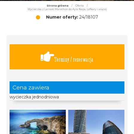
Strona główna
/
Oferta
/
Wycieczka z Larnaki Marathon do Ayia Napa, Lefkary i więcej
Numer oferty:
24/18107
Terminy / rezerwacja
Cena zawiera
wycieczka jednodniowa