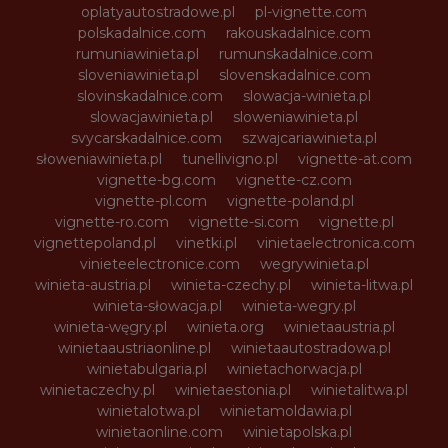
oplatyautostradowe.pl
pl-vignette.com
polskadalnice.com
rakouskadalnice.com
rumuniawinieta.pl
rumunskadalnice.com
sloveniawinieta.pl
slovenskadalnice.com
slovinskadalnice.com
slowacja-winieta.pl
slowacjawinieta.pl
sloweniawinieta.pl
svycarskadalnice.com
szwajcariawinieta.pl
słoweniawinieta.pl
tunellivigno.pl
vignette-at.com
vignette-bg.com
vignette-cz.com
vignette-pl.com
vignette-poland.pl
vignette-ro.com
vignette-si.com
vignette.pl
vignettepoland.pl
vinetki.pl
vinietaelectronica.com
vinieteelectronice.com
wegrywinieta.pl
winieta-austria.pl
winieta-czechy.pl
winieta-litwa.pl
winieta-słowacja.pl
winieta-wegry.pl
winieta-węgry.pl
winieta.org
winietaaustria.pl
winietaaustriaonline.pl
winietaautostradowa.pl
winietabulgaria.pl
winietachorwacja.pl
winietaczechy.pl
winietaestonia.pl
winietalitwa.pl
winietalotwa.pl
winietamoldawia.pl
winietaonline.com
winietapolska.pl