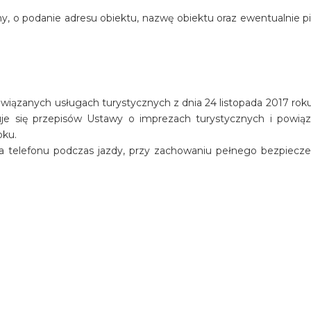
y, o podanie adresu obiektu, nazwę obiektu oraz ewentualnie p
iązanych usługach turystycznych z dnia 24 listopada 2017 roku 
osuje się przepisów Ustawy o imprezach turystycznych i powią
oku.
a telefonu podczas jazdy, przy zachowaniu pełnego bezpiecz