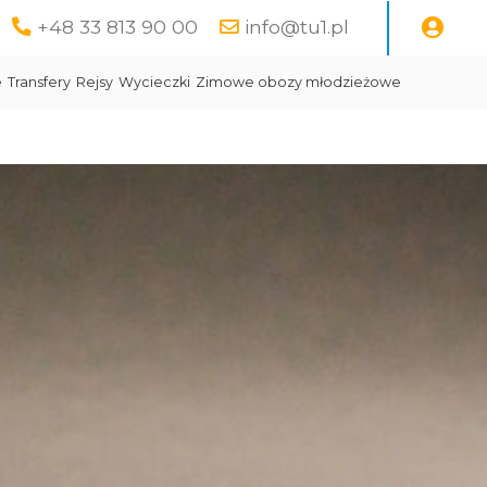
+48 33 813 90 00
info@tu1.pl
e
Transfery
Rejsy
Wycieczki
Zimowe obozy młodzieżowe