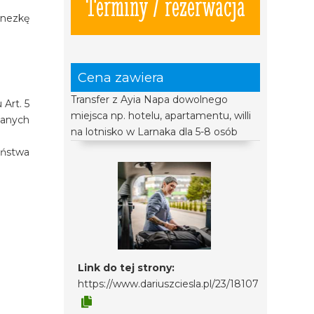
Terminy / rezerwacja
inezkę
Cena zawiera
Transfer z Ayia Napa dowolnego
Art. 5
miejsca np. hotelu, apartamentu, willi
zanych
na lotnisko w Larnaka dla 5-8 osób
eństwa
Link do tej strony:
https://www.dariuszciesla.pl/23/18107