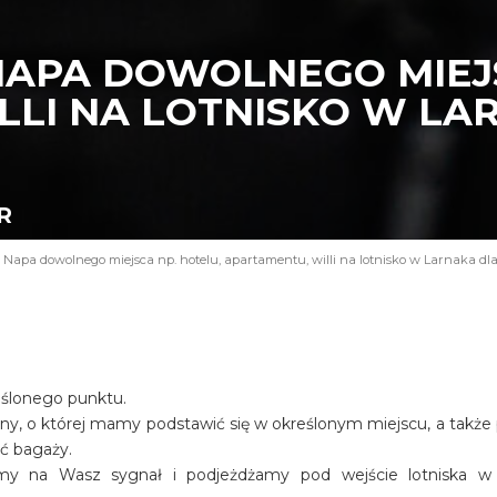
NAPA DOWOLNEGO MIEJS
LI NA LOTNISKO W LAR
R
 Napa dowolnego miejsca np. hotelu, apartamentu, willi na lotnisko w Larnaka dla
eślonego punktu.
iny, o której mamy podstawić się w określonym miejscu, a także
ość bagaży.
amy na Wasz sygnał i podjeżdżamy pod wejście lotniska w