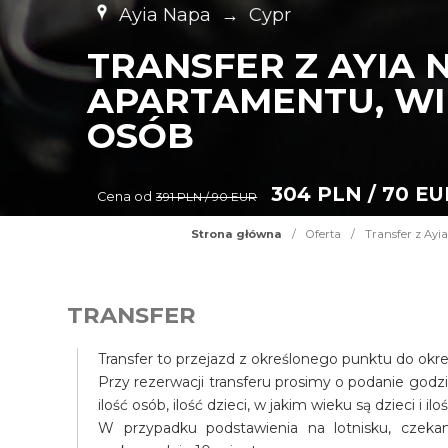
Ayia Napa
→
Cypr
TRANSFER Z AYIA 
APARTAMENTU, WIL
OSÓB
304 PLN / 70 EU
Cena od
391 PLN / 90 EUR
Strona główna
/
Oferta
/
Transfer z Ayia
TRANSFER
Transfer to przejazd z określonego punktu do okr
Przy rezerwacji transferu prosimy o podanie godz
ilość osób, ilość dzieci, w jakim wieku są dzieci i il
W przypadku podstawienia na lotnisku, czek