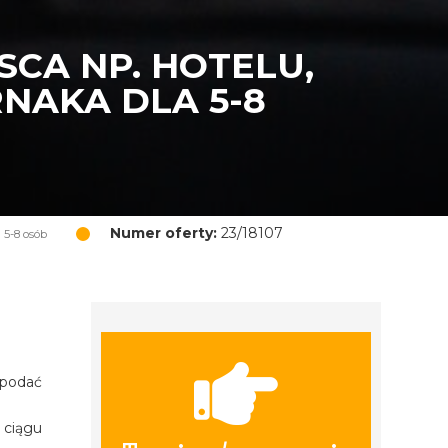
CA NP. HOTELU,
NAKA DLA 5-8
Numer oferty:
23/18107
 5-8 osób
 podać
 ciągu