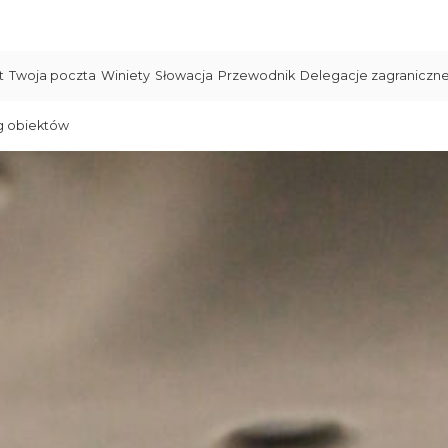
t
Twoja poczta
Winiety
Słowacja
Przewodnik
Delegacje zagraniczn
g obiektów