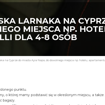
SKA LARNAKA NA CYPRZ
EGO MIEJSCA NP. HOTE
LI DLA 4-8 OSÓB
aka na Cyprze do miasta Ayia Napa, do dowolnego miejsca np. hotelu, apartamentu, 
eślonego punktu.
iny, o której mamy podstawić się w określonym miejscu, a także
ość bagaży.