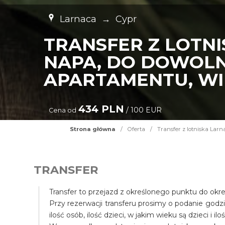
Larnaca
→
Cypr
TRANSFER Z LOTNI
NAPA, DO DOWOLN
APARTAMENTU, WIL
434 PLN
/ 100 EUR
Cena od
Strona główna
/
Oferta
/
Transfer z lotniska Larn
TRANSFER
Transfer to przejazd z określonego punktu do okr
Przy rezerwacji transferu prosimy o podanie godz
ilość osób, ilość dzieci, w jakim wieku są dzieci i il