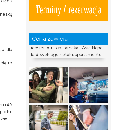
 ciągu
Terminy / rezerwacja
inezkę
Cena zawiera
transfer lotniska Larnaka - Ayia Napa
gu dla
do dowolnego hotelu, apartamentu
piętro
onu+48
portu.
awie.