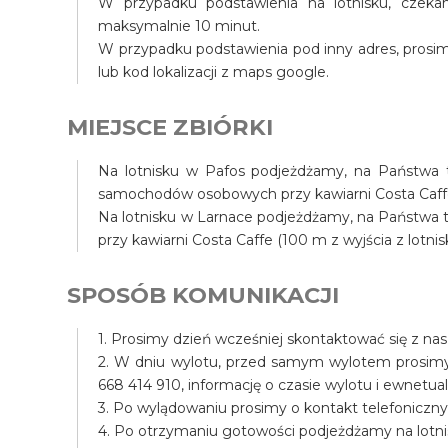
W przypadku podstawienia na lotnisku, czek
maksymalnie 10 minut.
W przypadku podstawienia pod inny adres, prosim
lub kod lokalizacji z maps google.
MIEJSCE ZBIÓRKI
Na lotnisku w Pafos podjeżdżamy, na Państwa te
samochodów osobowych przy kawiarni Costa Caffe (
Na lotnisku w Larnace podjeżdżamy, na Państwa tel
przy kawiarni Costa Caffe (100 m z wyjścia z lotnis
SPOSÓB KOMUNIKACJI
1. Prosimy dzień wcześniej skontaktować się z na
2. W dniu wylotu, przed samym wylotem prosim
668 414 910, informację o czasie wylotu i ewnet
3. Po wylądowaniu prosimy o kontakt telefoniczny
4. Po otrzymaniu gotowości podjeżdżamy na lotni