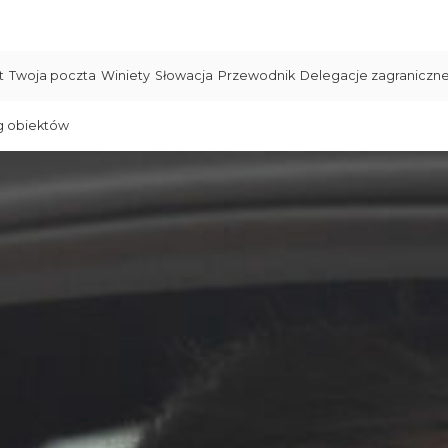
t
Twoja poczta
Winiety
Słowacja
Przewodnik
Delegacje zagraniczn
g obiektów