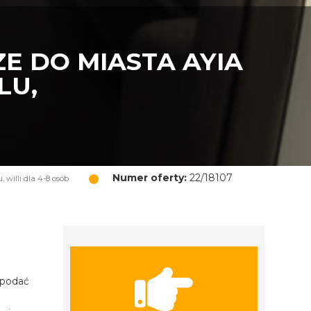
E DO MIASTA AYIA
LU,
Numer oferty:
22/18107
willi dla 4-8 osób
 podać