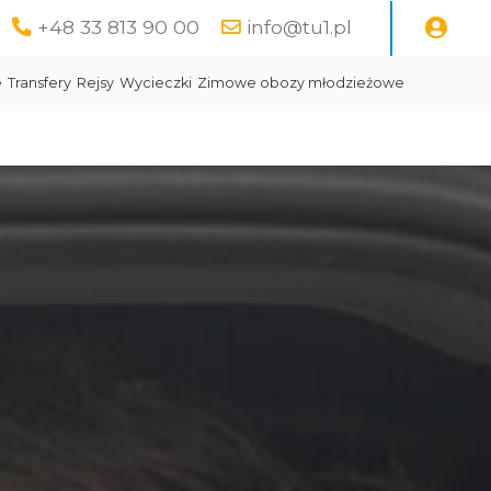
+48 33 813 90 00
info@tu1.pl
e
Transfery
Rejsy
Wycieczki
Zimowe obozy młodzieżowe