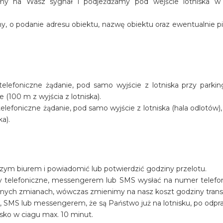
amy na Wasz sygnał i podjeżdżamy pod wejście lotniska w
y, o podanie adresu obiektu, nazwę obiektu oraz ewentualnie p
lefoniczne żądanie, pod samo wyjście z lotniska przy parkin
100 m z wyjścia z lotniska).
efoniczne żądanie, pod samo wyjście z lotniska (hala odlotów), 
ka).
szym biurem i powiadomić lub potwierdzić godziny przelotu.
y telefoniczne, messengerem lub SMS wysłać na numer telef
ualnych zmianach, wówczas zmienimy na nasz koszt godziny trans
, SMS lub messengerem, że są Państwo już na lotnisku, po odpr
sko w ciagu max. 10 minut.