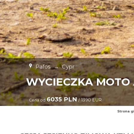
Pafos
→
Cypr
WYCIECZKA MOTO
6035 PLN
/ 1390 EUR
Cena od
Strona g