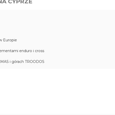
NA CYPRZE
 w Europie
lementami enduro i cross
AKAMAS i górach TROODOS