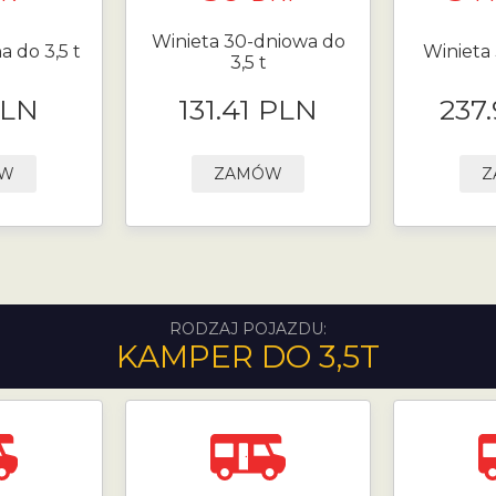
Winieta 30-dniowa do
a do 3,5 t
Winieta 
3,5 t
PLN
131.41 PLN
237
ÓW
ZAMÓW
Z
RODZAJ POJAZDU:
KAMPER DO 3,5T