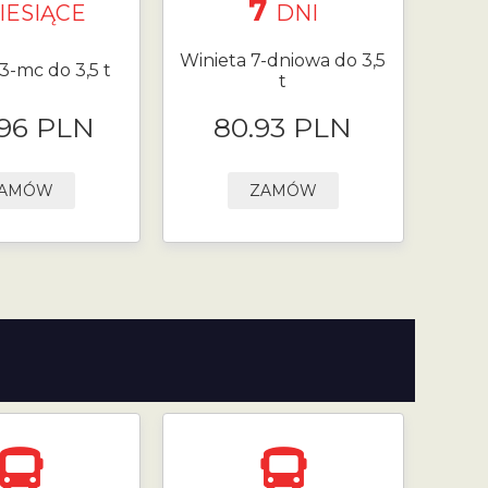
7
IESIĄCE
DNI
Winieta 7-dniowa do 3,5
3-mc do 3,5 t
t
.96 PLN
80.93 PLN
AMÓW
ZAMÓW