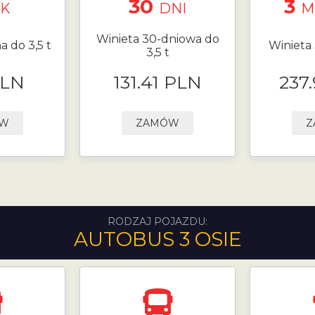
30
3
K
DNI
M
Winieta 30-dniowa do
a do 3,5 t
Winieta 
3,5 t
PLN
131.41 PLN
237
ÓW
ZAMÓW
Z
RODZAJ POJAZDU:
AUTOBUS 3 OSIE