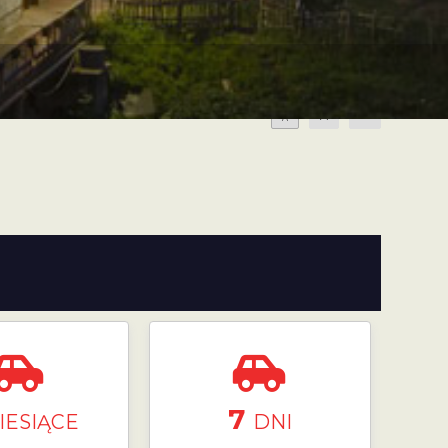
A
A
A
7
IESIĄCE
DNI