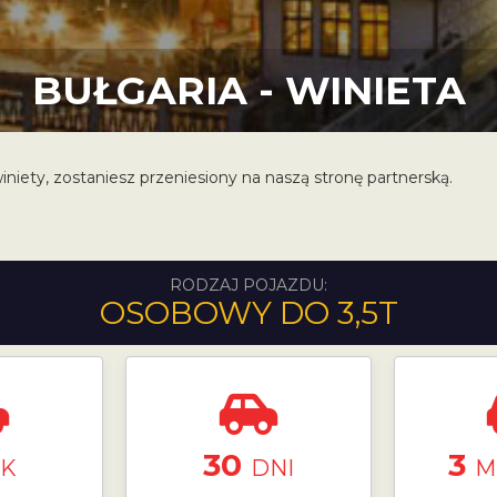
BUŁGARIA - WINIETA
iniety, zostaniesz przeniesiony na naszą stronę partnerską.
RODZAJ POJAZDU:
OSOBOWY DO 3,5T
30
3
K
DNI
M