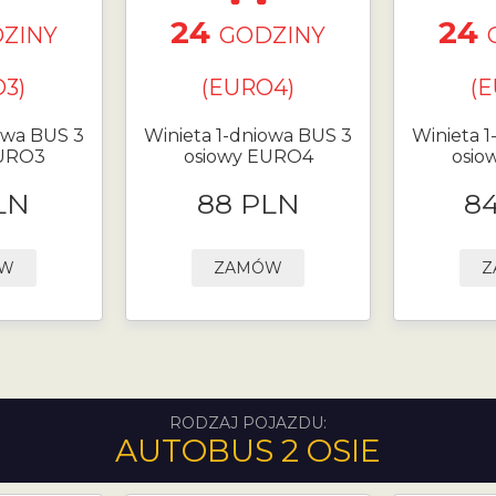
24
24
ZINY
GODZINY
3)
(EURO4)
(
owa BUS 3
Winieta 1-dniowa BUS 3
Winieta 
EURO3
osiowy EURO4
osio
LN
88 PLN
8
ÓW
ZAMÓW
Z
RODZAJ POJAZDU:
AUTOBUS 2 OSIE