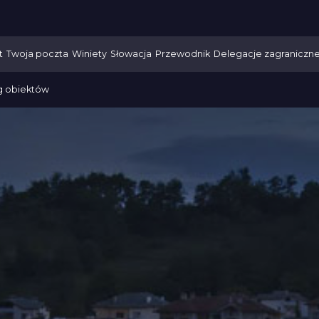
t
Twoja poczta
Winiety
Słowacja
Przewodnik
Delegacje zagraniczn
g obiektów