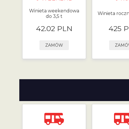
Winieta weekendowa
Winieta roczn
do 3,5 t
42.02 PLN
425 
ZAMÓW
ZAM