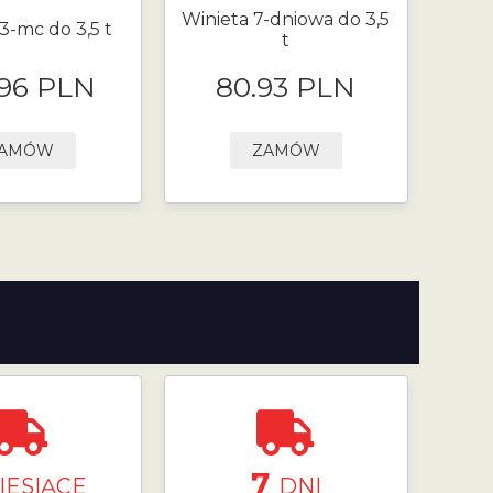
Winieta 7-dniowa do 3,5
3-mc do 3,5 t
t
.96 PLN
80.93 PLN
AMÓW
ZAMÓW
7
IESIĄCE
DNI