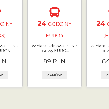
24
24
ZINY
GODZINY
3)
(EURO4)
(
owa BUS 2
Winieta 1-dniowa BUS 2
Winieta 
EURO3
osiowy EURO4
osio
LN
89 PLN
8
ÓW
ZAMÓW
Z