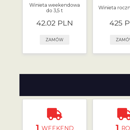
Winieta weekendowa
Winieta roczn
do 3,5 t
42.02 PLN
425 
ZAMÓW
ZAM
1
1
WEEKEND
RO