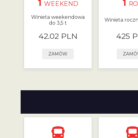
1
1
WEEKEND
RO
Winieta weekendowa
Winieta roczn
do 3,5 t
42.02 PLN
425 
ZAMÓW
ZAM