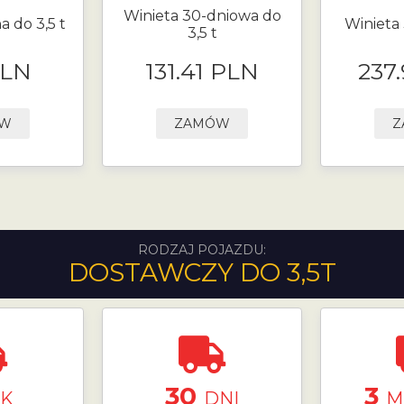
Winieta 30-dniowa do
a do 3,5 t
Winieta 
3,5 t
PLN
131.41 PLN
237
ÓW
ZAMÓW
Z
RODZAJ POJAZDU:
DOSTAWCZY DO 3,5T
30
3
K
DNI
M