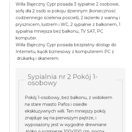
Willa Bajeczny Cypr posiada 3 sypialnie 2 osobowe,
sofę dla 2 osób w pokoju dziennym (konieczność
codziennego ścielenia pościeli), 2 łazienki z wanną i
prysznicem, lustrem i WC, 2 sypialnie z balkonem, 1
sypialnia mniejsza bez balkonu, TV SAT, PC
komputer.
Willa Bajeczny Cypr posiada bezpłatny dostęp do
Internetu, kącik biznesowy z komputerem PC z
drukarką i skanerem.
Sypialnia nr 2 Pokój 1-
osobowy
Pokój 1-osobowy, bez balkonu, z widokiem
na stare miasto Pafos i osiedle
ekskluzywnych willi. Ten mniejszy pokój
znajduje się na pierwszym piętrze, i
wyposażony jest w wygodne drewniane
łóżko o rozmiarze 100x200 cm, nocną