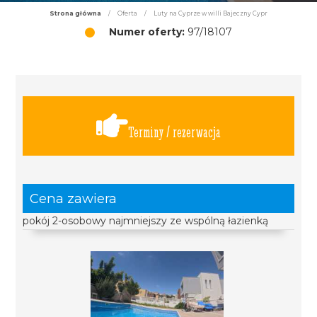
Strona główna
/
Oferta
/
Luty na Cyprze w willi Bajeczny Cypr
Numer oferty:
97/18107
Terminy / rezerwacja
Cena zawiera
pokój 2-osobowy najmniejszy ze wspólną łazienką