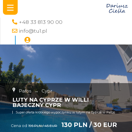
+48 33 813 90 00
info@tu1.pl
Pafos
→
Cypr
LUTY NA CYPRZE W WILLI
BAJECZNY CYPR
Super oferta krótkiego wypoczynku w lutym na Cyprze w Pafos
130 PLN / 30 EUR
Cena od
195 PLN / 45 EUR