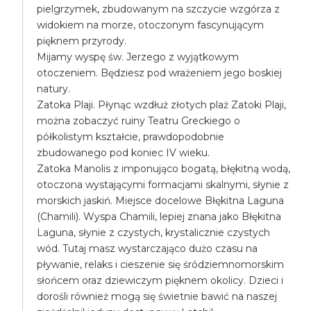
pielgrzymek, zbudowanym na szczycie wzgórza z
widokiem na morze, otoczonym fascynującym
pięknem przyrody.
Mijamy wyspę św. Jerzego z wyjątkowym
otoczeniem. Będziesz pod wrażeniem jego boskiej
natury.
Zatoka Plaji. Płynąc wzdłuż złotych plaż Zatoki Plaji,
można zobaczyć ruiny Teatru Greckiego o
półkolistym kształcie, prawdopodobnie
zbudowanego pod koniec IV wieku.
Zatoka Manolis z imponująco bogatą, błękitną wodą,
otoczona wystającymi formacjami skalnymi, słynie z
morskich jaskiń. Miejsce docelowe Błękitna Laguna
(Chamili). Wyspa Chamili, lepiej znana jako Błękitna
Laguna, słynie z czystych, krystalicznie czystych
wód. Tutaj masz wystarczająco dużo czasu na
pływanie, relaks i cieszenie się śródziemnomorskim
słońcem oraz dziewiczym pięknem okolicy. Dzieci i
dorośli również mogą się świetnie bawić na naszej