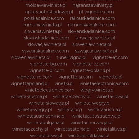
moldawiawinieta.pl
najtanszewiniety.pl
oplatyautostradowe.pl
pl-vignette.com
polskadalnice.com
rakouskadalnice.com
rumuniawinieta.pl
rumunskadalnice.com
sloveniawinieta.pl
slovenskadalnice.com
slovinskadalnice.com
slowacja-winieta.pl
slowacjawinieta.pl
sloweniawinieta.pl
svycarskadalnice.com
szwajcariawinieta.pl
słoweniawinieta.pl
tunellivigno.pl
vignette-at.com
vignette-bg.com
vignette-cz.com
vignette-pl.com
vignette-poland.pl
vignette-ro.com
vignette-si.com
vignette.pl
vignettepoland.pl
vinetki.pl
vinietaelectronica.com
vinieteelectronice.com
wegrywinieta.pl
winieta-austria.pl
winieta-czechy.pl
winieta-litwa.pl
winieta-słowacja.pl
winieta-wegry.pl
winieta-węgry.pl
winieta.org
winietaaustria.pl
winietaaustriaonline.pl
winietaautostradowa.pl
winietabulgaria.pl
winietachorwacja.pl
winietaczechy.pl
winietaestonia.pl
winietalitwa.pl
winietalotwa.pl
winietamoldawia.pl