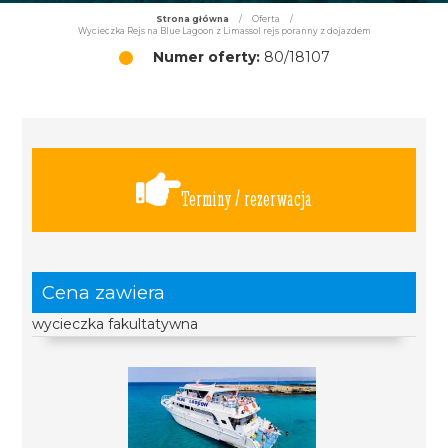
Strona główna
/
Oferta
/
Wycieczka Rejs na Blue Lagoon z Limassol rejs poranny z dojazdem
Numer oferty:
80/18107
Terminy / rezerwacja
Cena zawiera
wycieczka fakultatywna