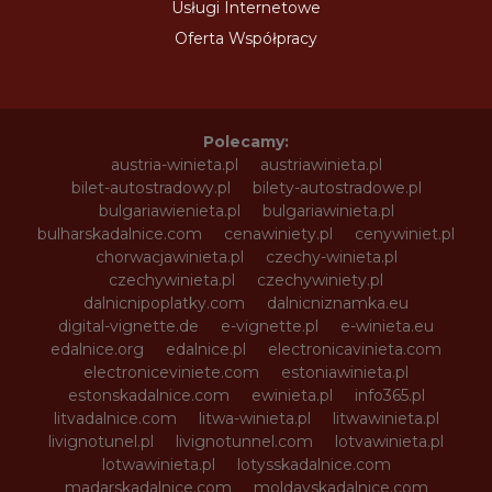
Usługi Internetowe
Oferta Współpracy
Polecamy:
austria-winieta.pl
austriawinieta.pl
bilet-autostradowy.pl
bilety-autostradowe.pl
bulgariawienieta.pl
bulgariawinieta.pl
bulharskadalnice.com
cenawiniety.pl
cenywiniet.pl
chorwacjawinieta.pl
czechy-winieta.pl
czechywinieta.pl
czechywiniety.pl
dalnicnipoplatky.com
dalnicniznamka.eu
digital-vignette.de
e-vignette.pl
e-winieta.eu
edalnice.org
edalnice.pl
electronicavinieta.com
electroniceviniete.com
estoniawinieta.pl
estonskadalnice.com
ewinieta.pl
info365.pl
litvadalnice.com
litwa-winieta.pl
litwawinieta.pl
livignotunel.pl
livignotunnel.com
lotvawinieta.pl
lotwawinieta.pl
lotysskadalnice.com
madarskadalnice.com
moldavskadalnice.com