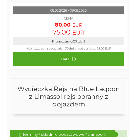
08.08.2026 - 08.08.2026
CENA
80.00
EUR
75.00
EUR
Promocja
:
-5.00
EUR
Najniższa cena z ostatnich 30 dni przed obniżką:
75.00 EUR
DALEJ
Wycieczka Rejs na Blue Lagoon
z Limassol rejs poranny z
dojazdem
1) Terminy / składniki podstawowe / transport