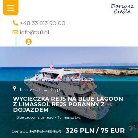
+48 33 813 90 00
info@tu1.pl
Limassol
→
Cypr
WYCIECZKA REJS NA BLUE LAGOON
Z LIMASSOL REJS PORANNY Z
DOJAZDEM
Blue Lagoon z Limassol - Tu musisz być!
326 PLN / 75 EUR
Cena od
347 PLN / 80 EUR