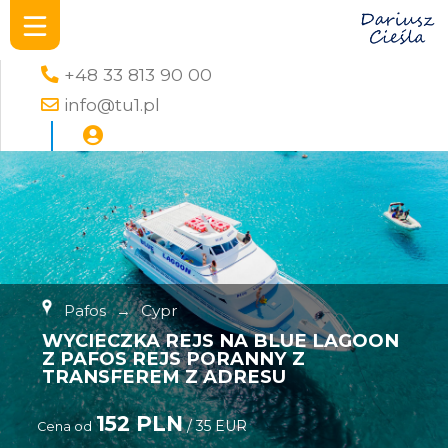
+48 33 813 90 00
info@tu1.pl
Pafos
→
Cypr
WYCIECZKA REJS NA BLUE LAGOON
Z PAFOS REJS PORANNY Z
TRANSFEREM Z ADRESU
152 PLN
/ 35 EUR
Cena od