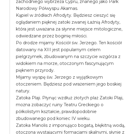
zachodniego wybrzeża Cypru, znanego jako Park
Narodowy Półwyspu Akamas.
Kąpiel w źródłach Afrodyty. Będziesz cieszyć się
oglądaniem pięknej zatoki zwanej Łaźnią Afrodyty,
która jest uważana za słynne miejsce mitologiczne,
odwiedzane przez boginię miłości.
Po drodze mijamy Kościół św. Jerzego. Ten kościół
datowany na XIII jest popularnym celem
pielgrzymek, zbudowanym na szczycie wzgórza z
widokiem na morze, otoczonym fascynującym
pięknem przyrody.
Mijamy wyspę św. Jerzego z wyjątkowym
otoczeniem. Będziesz pod wrażeniem jego boskiej
natury.
Zatoka Plaji. Płynąc wzdłuż złotych plaż Zatoki Plaji,
można zobaczyć ruiny Teatru Greckiego o
półkolistym kształcie, prawdopodobnie
zbudowanego pod koniec IV wieku.
Zatoka Manolis z imponująco bogatą, błękitną wodą,
otoczona wystającymi formacjami skalnymi, słynie z