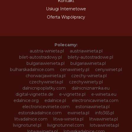
Kontakt
Usługi Internetowe
Oferta Współpracy
Polecamy:
austria-winieta.pl
austriawinieta.pl
bilet-autostradowy.pl
bilety-autostradowe.pl
bulgariawienieta.pl
bulgariawinieta.pl
bulharskadalnice.com
cenawiniety.pl
cenywiniet.pl
chorwacjawinieta.pl
czechy-winieta.pl
czechywinieta.pl
czechywiniety.pl
dalnicnipoplatky.com
dalnicniznamka.eu
digital-vignette.de
e-vignette.pl
e-winieta.eu
edalnice.org
edalnice.pl
electronicavinieta.com
electroniceviniete.com
estoniawinieta.pl
estonskadalnice.com
ewinieta.pl
info365.pl
litvadalnice.com
litwa-winieta.pl
litwawinieta.pl
livignotunel.pl
livignotunnel.com
lotvawinieta.pl
lotwawinieta.pl
lotysskadalnice.com