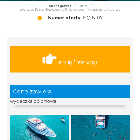
Strona główna
/
Oferta
/
Wycieczka Rejs na Blue Lagoon z Pafos rejs poranny z transferem z adresu
Numer oferty:
60/18107
Terminy / rezerwacja
Cena zawiera
wycieczka półdniowa