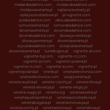
madarskadalnice.com
moldavskadalnice.com
moldawiawinieta.pl
najtanszewiniety.pl
oplatyautostradowe.pl
pl-vignette.com
polskadalnice.com
rakouskadalnice.com
rumuniawinieta.pl
rumunskadalnice.com
sloveniawinieta.pl
slovenskadalnice.com
slovinskadalnice.com
slowacja-winieta.pl
slowacjawinieta.pl
sloweniawinieta.pl
svycarskadalnice.com
szwajcariawinieta.pl
słoweniawinieta.pl
tunellivigno.pl
vignette-at.com
vignette-bg.com
vignette-cz.com
vignette-pl.com
vignette-poland.pl
vignette-ro.com
vignette-si.com
vignette.pl
vignettepoland.pl
vinetki.pl
vinietaelectronica.com
vinieteelectronice.com
wegrywinieta.pl
winieta-austria.pl
winieta-czechy.pl
winieta-litwa.pl
winieta-słowacja.pl
winieta-wegry.pl
winieta-węgry.pl
winieta.org
winietaaustria.pl
winietaaustriaonline.pl
winietaautostradowa.pl
winietabulgaria.pl
winietachorwacja.pl
winietaczechy.pl
winietaestonia.pl
winietalitwa.pl