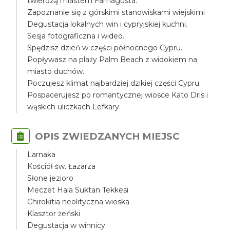
twierdzą miastem Famagusta.
Zapoznanie się z górskimi stanowiskami wiejskimi
Degustacja lokalnych win i cypryjskiej kuchni.
Sesja fotograficzna i wideo.
Spędzisz dzień w części północnego Cypru.
Popływasz na plaży Palm Beach z widokiem na
miasto duchów.
Poczujesz klimat najbardziej dzikiej części Cypru.
Pospacerujesz po romantycznej wiosce Kato Dris i
wąskich uliczkach Lefkary.
OPIS ZWIEDZANYCH MIEJSC
Larnaka
Kościół św. Łazarza
Słone jezioro
Meczet Hala Suktan Tekkesi
Chirokitia neolityczna wioska
Klasztor żeński
Degustacja w winnicy