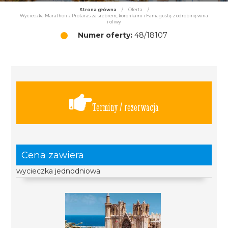
Strona główna
/
Oferta
/
Wycieczka Marathon z Protaras za srebrem, koronkami i Famagustą z odrobiną wina
i oliwy
Numer oferty:
48/18107
Terminy / rezerwacja
Cena zawiera
wycieczka jednodniowa