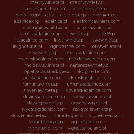
czechywinieta.pl
czechywiniety.pl
dalnicnipoplatky.com
dalnicniznamka.eu
digital-vignette.de
e-vignette.pl
e-winieta.eu
edalnice.org
edalnice.pl
electronicavinieta.com
electroniceviniete.com
estoniawinieta.pl
estonskadalnice.com
ewinieta.pl
info365.pl
litvadalnice.com
litwa-winieta.pl
litwawinieta.pl
livignotunel.pl
livignotunnel.com
lotvawinieta.pl
lotwawinieta.pl
lotysskadalnice.com
madarskadalnice.com
moldavskadalnice.com
moldawiawinieta.pl
najtanszewiniety.pl
oplatyautostradowe.pl
pl-vignette.com
polskadalnice.com
rakouskadalnice.com
rumuniawinieta.pl
rumunskadalnice.com
sloveniawinieta.pl
slovenskadalnice.com
slovinskadalnice.com
slowacja-winieta.pl
slowacjawinieta.pl
sloweniawinieta.pl
svycarskadalnice.com
szwajcariawinieta.pl
słoweniawinieta.pl
tunellivigno.pl
vignette-at.com
vignette-bg.com
vignette-cz.com
vignette-pl.com
vignette-poland.pl