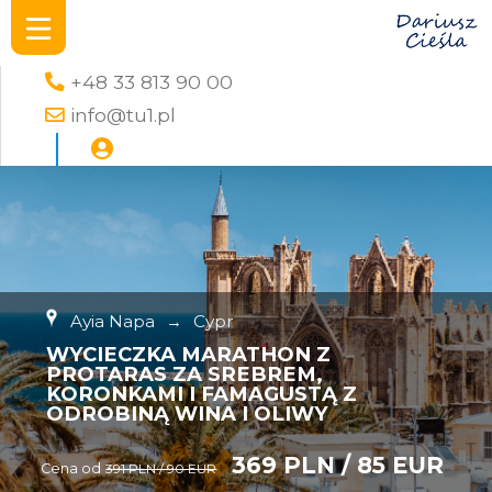
+48 33 813 90 00
info@tu1.pl
Ayia Napa
→
Cypr
WYCIECZKA MARATHON Z
PROTARAS ZA SREBREM,
KORONKAMI I FAMAGUSTĄ Z
ODROBINĄ WINA I OLIWY
369 PLN / 85 EUR
Cena od
391 PLN / 90 EUR