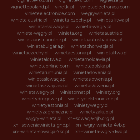
vignette-ro.com
vignette-si.com
vignette.pl
vignettepoland.pl
vinetki.pl
vinietaelectronica.com
vinieteelectronice.com
wegrywinieta.pl
winieta-austria.pl
winieta-czechy.pl
winieta-litwa.pl
winieta-słowacja.pl
winieta-wegry.pl
winieta-węgry.pl
winieta.org
winietaaustria.pl
winietaaustriaonline.pl
winietaautostradowa.pl
winietabulgaria.pl
winietachorwacja.pl
winietaczechy.pl
winietaestonia.pl
winietalitwa.pl
winietalotwa.pl
winietamoldawia.pl
winietaonline.com
winietapolska.pl
winietarumunia.pl
winietaslovenia.pl
winietaslowacja.pl
winietaslowenia.pl
winietaszwajcaria.pl
winietasłowenia.pl
winietawegry.pl
winietomat.pl
winiety.org
winietydrogowe.pl
winietyelektroniczne.pl
winietyestonia.pl
winietywegry.pl
winietyzagraniczne.pl
winietyzakup.pl
węgry-winieta.pl
xn--sowacja-njb.org.pl
xn--soweniawinieta-gnc.pl
xn--wgry-winieta-4vb.pl
xn--winieta-sowacja-7sc.pl
xn--winieta-wgry-dwb.pl