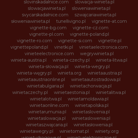
slovinskadalnice.com
slowacja-winieta.pl
slowacjawinieta.pl
sloweniawinieta.pl
svycarskadalnice.com
szwajcariawinieta.pl
słoweniawinieta.pl
tunellivigno.pl
vignette-at.com
vignette-bg.com
vignette-cz.com
vignette-pl.com
vignette-poland.pl
vignette-ro.com
vignette-si.com
vignette.pl
vignettepoland.pl
vinetki.pl
vinietaelectronica.com
vinieteelectronice.com
wegrywinieta.pl
winieta-austria.pl
winieta-czechy.pl
winieta-litwa.pl
winieta-słowacja.pl
winieta-wegry.pl
winieta-węgry.pl
winieta.org
winietaaustria.pl
winietaaustriaonline.pl
winietaautostradowa.pl
winietabulgaria.pl
winietachorwacja.pl
winietaczechy.pl
winietaestonia.pl
winietalitwa.pl
winietalotwa.pl
winietamoldawia.pl
winietaonline.com
winietapolska.pl
winietarumunia.pl
winietaslovenia.pl
winietaslowacja.pl
winietaslowenia.pl
winietaszwajcaria.pl
winietasłowenia.pl
winietawegry.pl
winietomat.pl
winiety.org
winietydrogowe.pl
winietyelektroniczne.pl