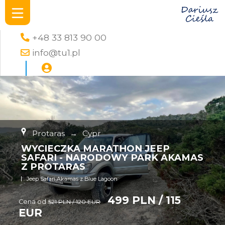
+48 33 813 90 00
info@tu1.pl
Protaras
→
Cypr
WYCIECZKA MARATHON JEEP
SAFARI - NARODOWY PARK AKAMAS
Z PROTARAS
Jeep Safari Akamas z Blue Lagoon
499 PLN / 115
Cena od
521 PLN / 120 EUR
EUR