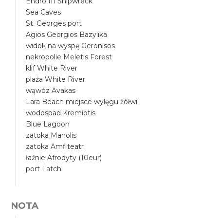
Endro III Shipwreck
Sea Caves
St. Georges port
Agios Georgios Bazylika
widok na wyspę Geronisos
nekropolie Meletis Forest
klif White River
plaża White River
wąwóz Avakas
Lara Beach miejsce wylęgu żółwi
wodospad Kremiotis
Blue Lagoon
zatoka Manolis
zatoka Amfiteatr
łaźnie Afrodyty (10eur)
port Latchi
NOTA