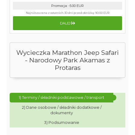
Promocja
:
-5.00
EUR
Najniższa cena z ostatnich 30 dni przed obniżką:
90.00 EUR
DALEJ
Wycieczka Marathon Jeep Safari
- Narodowy Park Akamas z
Protaras
1) Terminy / składniki podstawowe / transport
2) Dane osobowe / składniki dodatkowe /
dokumenty
3) Podsumowanie