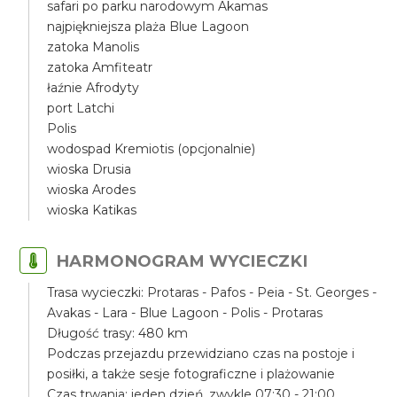
safari po parku narodowym Akamas
najpiękniejsza plaża Blue Lagoon
zatoka Manolis
zatoka Amfiteatr
łaźnie Afrodyty
port Latchi
Polis
wodospad Kremiotis (opcjonalnie)
wioska Drusia
wioska Arodes
wioska Katikas
HARMONOGRAM WYCIECZKI
Trasa wycieczki: Protaras - Pafos - Peia - St. Georges -
Avakas - Lara - Blue Lagoon - Polis - Protaras
Długość trasy: 480 km
Podczas przejazdu przewidziano czas na postoje i
posiłki, a także sesje fotograficzne i plażowanie
Czas trwania: jeden dzień, zwykle 07:30 - 21:00