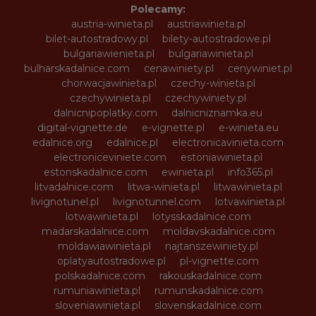
Polecamy:
austria-winieta.pl
austriawinieta.pl
bilet-autostradowy.pl
bilety-autostradowe.pl
bulgariawienieta.pl
bulgariawinieta.pl
bulharskadalnice.com
cenawiniety.pl
cenywiniet.pl
chorwacjawinieta.pl
czechy-winieta.pl
czechywinieta.pl
czechywiniety.pl
dalnicnipoplatky.com
dalnicniznamka.eu
digital-vignette.de
e-vignette.pl
e-winieta.eu
edalnice.org
edalnice.pl
electronicavinieta.com
electroniceviniete.com
estoniawinieta.pl
estonskadalnice.com
ewinieta.pl
info365.pl
litvadalnice.com
litwa-winieta.pl
litwawinieta.pl
livignotunel.pl
livignotunnel.com
lotvawinieta.pl
lotwawinieta.pl
lotysskadalnice.com
madarskadalnice.com
moldavskadalnice.com
moldawiawinieta.pl
najtanszewiniety.pl
oplatyautostradowe.pl
pl-vignette.com
polskadalnice.com
rakouskadalnice.com
rumuniawinieta.pl
rumunskadalnice.com
sloveniawinieta.pl
slovenskadalnice.com