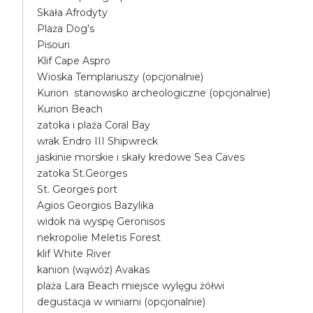
Skała Afrodyty
Plaża Dog's
Pisouri
Klif Cape Aspro
Wioska Templariuszy (opcjonalnie)
Kurion stanowisko archeologiczne (opcjonalnie)
Kurion Beach
zatoka i plaża Coral Bay
wrak Endro III Shipwreck
jaskinie morskie i skały kredowe Sea Caves
zatoka St.Georges
St. Georges port
Agios Georgios Bazylika
widok na wyspę Geronisos
nekropolie Meletis Forest
klif White River
kanion (wąwóz) Avakas
plaża Lara Beach miejsce wylęgu żółwi
degustacja w winiarni (opcjonalnie)