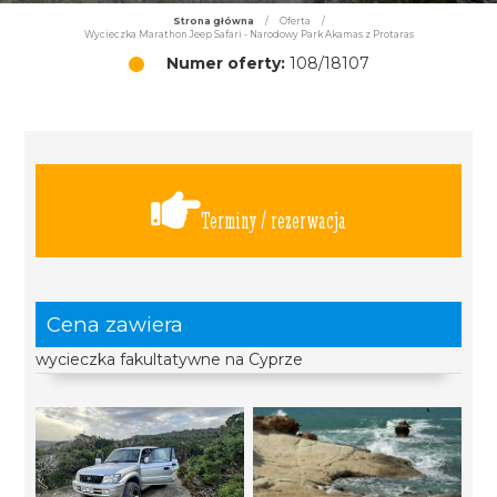
Strona główna
/
Oferta
/
Wycieczka Marathon Jeep Safari - Narodowy Park Akamas z Protaras
Numer oferty:
108/18107
Terminy / rezerwacja
Cena zawiera
wycieczka fakultatywne na Cyprze