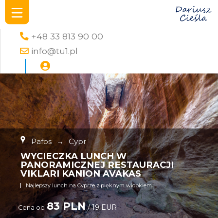
+48 33 813 90 00
info@tu1.pl
Pafos
→
Cypr
WYCIECZKA LUNCH W
PANORAMICZNEJ RESTAURACJI
VIKLARI KANION AVAKAS
Najlepszy lunch na Cyprze z pięknym widokiem
83 PLN
/ 19 EUR
Cena od