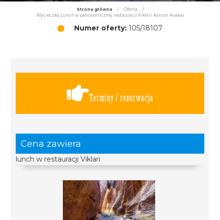
Strona główna
/
Oferta
/
Wycieczka Lunch w panoramicznej restauracji Viklari Kanion Avakas
Numer oferty:
105/18107
Terminy / rezerwacja
Cena zawiera
lunch w restauracji Viklari