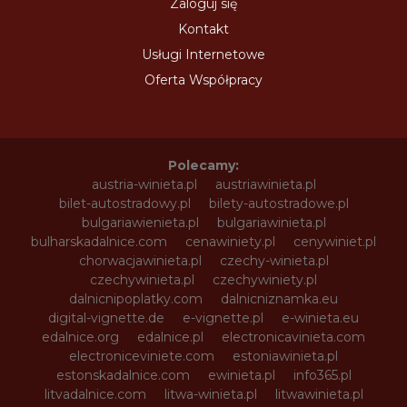
Zaloguj się
Kontakt
Usługi Internetowe
Oferta Współpracy
Polecamy:
austria-winieta.pl
austriawinieta.pl
bilet-autostradowy.pl
bilety-autostradowe.pl
bulgariawienieta.pl
bulgariawinieta.pl
bulharskadalnice.com
cenawiniety.pl
cenywiniet.pl
chorwacjawinieta.pl
czechy-winieta.pl
czechywinieta.pl
czechywiniety.pl
dalnicnipoplatky.com
dalnicniznamka.eu
digital-vignette.de
e-vignette.pl
e-winieta.eu
edalnice.org
edalnice.pl
electronicavinieta.com
electroniceviniete.com
estoniawinieta.pl
estonskadalnice.com
ewinieta.pl
info365.pl
litvadalnice.com
litwa-winieta.pl
litwawinieta.pl