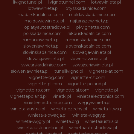
livignotunel.pl
livignotunnel.com
lotvawinieta.pl
lotwawinieta.pl
lotysskadalnice.com
madarskadalnice.com
moldavskadalnice.com
moldawiawinieta.pl
najtanszewiniety.pl
oplatyautostradowe.pl
pl-vignette.com
polskadalnice.com
rakouskadalnice.com
rumuniawinieta.pl
rumunskadalnice.com
sloveniawinieta.pl
slovenskadalnice.com
slovinskadalnice.com
slowacja-winieta.pl
slowacjawinieta.pl
sloweniawinieta.pl
svycarskadalnice.com
szwajcariawinieta.pl
słoweniawinieta.pl
tunellivigno.pl
vignette-at.com
vignette-bg.com
vignette-cz.com
vignette-pl.com
vignette-poland.pl
vignette-ro.com
vignette-si.com
vignette.pl
vignettepoland.pl
vinetki.pl
vinietaelectronica.com
vinieteelectronice.com
wegrywinieta.pl
winieta-austria.pl
winieta-czechy.pl
winieta-litwa.pl
winieta-słowacja.pl
winieta-wegry.pl
winieta-węgry.pl
winieta.org
winietaaustria.pl
winietaaustriaonline.pl
winietaautostradowa.pl
winietabulgaria.pl
winietachorwacja.pl