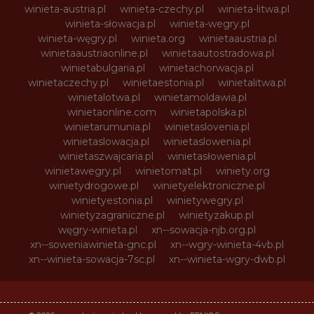
winieta-austria.pl
winieta-czechy.pl
winieta-litwa.pl
winieta-słowacja.pl
winieta-wegry.pl
winieta-węgry.pl
winieta.org
winietaaustria.pl
winietaaustriaonline.pl
winietaautostradowa.pl
winietabulgaria.pl
winietachorwacja.pl
winietaczechy.pl
winietaestonia.pl
winietalitwa.pl
winietalotwa.pl
winietamoldawia.pl
winietaonline.com
winietapolska.pl
winietarumunia.pl
winietaslovenia.pl
winietaslowacja.pl
winietaslowenia.pl
winietaszwajcaria.pl
winietasłowenia.pl
winietawegry.pl
winietomat.pl
winiety.org
winietydrogowe.pl
winietyelektroniczne.pl
winietyestonia.pl
winietywegry.pl
winietyzagraniczne.pl
winietyzakup.pl
węgry-winieta.pl
xn--sowacja-njb.org.pl
xn--soweniawinieta-gnc.pl
xn--wgry-winieta-4vb.pl
xn--winieta-sowacja-7sc.pl
xn--winieta-wgry-dwb.pl