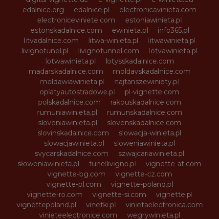
edalnice.org
edalnice.pl
electronicavinieta.com
electroniceviniete.com
estoniawinieta.pl
estonskadalnice.com
ewinieta.pl
info365.pl
litvadalnice.com
litwa-winieta.pl
litwawinieta.pl
livignotunel.pl
livignotunnel.com
lotvawinieta.pl
lotwawinieta.pl
lotysskadalnice.com
madarskadalnice.com
moldavskadalnice.com
moldawiawinieta.pl
najtanszewiniety.pl
oplatyautostradowe.pl
pl-vignette.com
polskadalnice.com
rakouskadalnice.com
rumuniawinieta.pl
rumunskadalnice.com
sloveniawinieta.pl
slovenskadalnice.com
slovinskadalnice.com
slowacja-winieta.pl
slowacjawinieta.pl
sloweniawinieta.pl
svycarskadalnice.com
szwajcariawinieta.pl
słoweniawinieta.pl
tunellivigno.pl
vignette-at.com
vignette-bg.com
vignette-cz.com
vignette-pl.com
vignette-poland.pl
vignette-ro.com
vignette-si.com
vignette.pl
vignettepoland.pl
vinetki.pl
vinietaelectronica.com
vinieteelectronice.com
wegrywinieta.pl