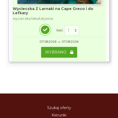
Wycieczka Z Larnaki na Cape Greco i do
Lefkary
wycieczka fakultatywna
Ilość:
→
07.08.2026
07.08.2026
WYBRANO
Szukaj oferty
Kierunki