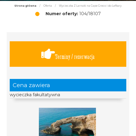
Strona główna
/
Oferta
/
Wycieczka Z Larnaki na Cape Greco i do Lefkary
Numer oferty:
104/18107
Terminy / rezerwacja
Cena zawiera
wycieczka fakultatywna