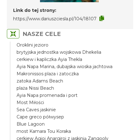
Link do tej strony:
https://www.dariuszciesla.pl/104/18107
NASZE CELE
Oroklini jezioro
brytyjska jednostka wojskowa Dhekelia
cerkiew i kapliczka Ayia Thekla
Ayia Napa Marina, dubajska wioska jachtowa
Makronissos plaża i zatoczka
zatoka Adams Beach
plaża Nissi Beach
Ayia Napa promenada i port
Most Miłości
Sea Caves jaskinie
Cape greco półwysep
Blue Lagoon
most Kamara Tou Koraka
cerkiew Agioi Anargiroi z jaskinią Zangooly