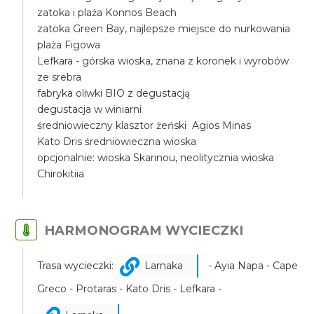
zatoka i plaża Konnos Beach
zatoka Green Bay, najlepsze miejsce do nurkowania
plaża Figowa
Lefkara - górska wioska, znana z koronek i wyrobów
ze srebra
fabryka oliwki BIO z degustacją
degustacja w winiarni
średniowieczny klasztor żeński Agios Minas
Kato Dris średniowieczna wioska
opcjonalnie: wioska Skarinou, neolitycznia wioska
Chirokitiia
HARMONOGRAM WYCIECZKI
Trasa wycieczki:
Larnaka
- Ayia Napa - Cape
Greco - Protaras - Kato Dris - Lefkara -