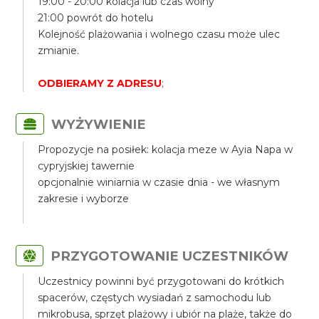
19:00 - 20:00 kolacja lub czas wolny
21:00 powrót do hotelu
Kolejność plażowania i wolnego czasu może ulec
zmianie.
ODBIERAMY Z ADRESU
;
WYŻYWIENIE
Propozycje na posiłek: kolacja meze w Ayia Napa w
cypryjskiej tawernie
opcjonalnie winiarnia w czasie dnia - we własnym
zakresie i wyborze
PRZYGOTOWANIE UCZESTNIKÓW
Uczestnicy powinni być przygotowani do krótkich
spacerów, częstych wysiadań z samochodu lub
mikrobusa, sprzęt plażowy i ubiór na plaże, także do