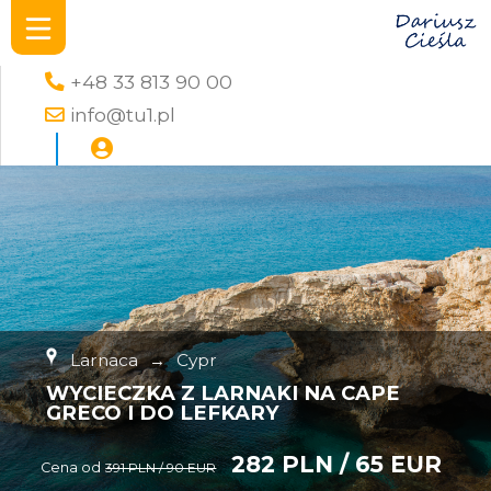
+48 33 813 90 00
info@tu1.pl
Larnaca
→
Cypr
WYCIECZKA Z LARNAKI NA CAPE
GRECO I DO LEFKARY
282 PLN / 65 EUR
Cena od
391 PLN / 90 EUR