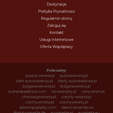
Destynacje
Polityka Prywatności
Regulamin strony
Zaloguj się
Kontakt
Usługi Internetowe
Oferta Współpracy
Polecamy:
austria-winieta.pl
austriawinieta.pl
bilet-autostradowy.pl
bilety-autostradowe.pl
bulgariawienieta.pl
bulgariawinieta.pl
bulharskadalnice.com
cenawiniety.pl
cenywiniet.pl
chorwacjawinieta.pl
czechy-winieta.pl
czechywinieta.pl
czechywiniety.pl
dalnicnipoplatky.com
dalnicniznamka.eu
digital-vignette.de
e-vignette.pl
e-winieta.eu